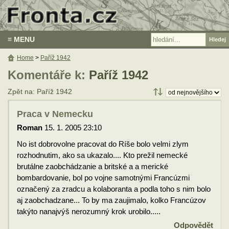
≡ MENU
Home
>
Paříž 1942
Komentáře k:
Paříž 1942
Zpět na: Paříž 1942
Praca v Nemecku
Roman
15. 1. 2005 23:10
No ist dobrovolne pracovat do Ríše bolo velmi zlym
rozhodnutim, ako sa ukazalo.... Kto prežil nemecké
brutálne zaobchádzanie a britské a a merické
bombardovanie, bol po vojne samotnými Francúzmi
označený za zradcu a kolaboranta a podla toho s nim bolo
aj zaobchadzane... To by ma zaujimalo, kolko Francúzov
takýto nanajvýš nerozumný krok urobilo.....
Odpovědět