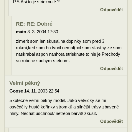
P.S.Asi to je strieknuté ?
Odpovědět
RE: RE: Dobré
mato
3. 3. 2004 17:30
zimerit som len skusal,na doplnky som pred 3
rokmi,ked som ho tvoril nemal(bol som stastny ze som
naskrabal aspon nanho)a strieknute to nie je.Prechody
su robene suchym stetcom.
Odpovědět
Velmi pěkný
Goose
14. 11. 2003 22:54
Skutečně velmi pěkný model. Jako větvičky se mi
osvědčily husté kořínky stromků a silnější trávy zbavené
hlíny. Nechat uschnout/ netřeba barvit/ zkusit.
Odpovědět