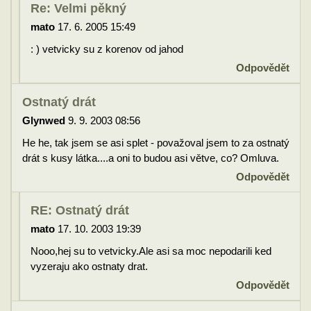
Re: Velmi pěkný
mato
17. 6. 2005 15:49
: ) vetvicky su z korenov od jahod
Odpovědět
Ostnatý drát
Glynwed
9. 9. 2003 08:56
He he, tak jsem se asi splet - považoval jsem to za ostnatý
drát s kusy látka....a oni to budou asi větve, co? Omluva.
Odpovědět
RE: Ostnatý drát
mato
17. 10. 2003 19:39
Nooo,hej su to vetvicky.Ale asi sa moc nepodarili ked
vyzeraju ako ostnaty drat.
Odpovědět