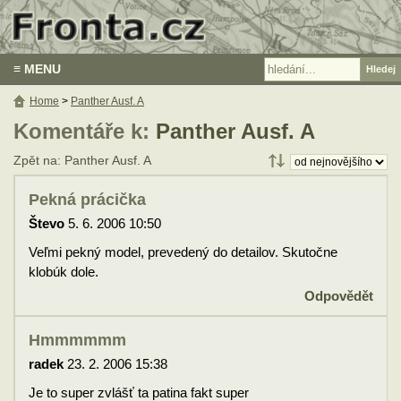
≡ MENU
Home
>
Panther Ausf. A
Komentáře k:
Panther Ausf. A
Zpět na: Panther Ausf. A
Pekná prácička
Števo
5. 6. 2006 10:50
Veľmi pekný model, prevedený do detailov. Skutočne
klobúk dole.
Odpovědět
Hmmmmmm
radek
23. 2. 2006 15:38
Je to super zvlášť ta patina fakt super