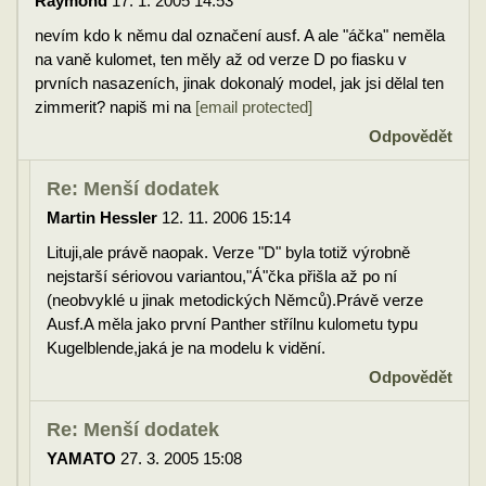
Raymond
17. 1. 2005 14:53
nevím kdo k němu dal označení ausf. A ale "áčka" neměla
na vaně kulomet, ten měly až od verze D po fiasku v
prvních nasazeních, jinak dokonalý model, jak jsi dělal ten
zimmerit? napiš mi na
[email protected]
Odpovědět
Re: Menší dodatek
Martin Hessler
12. 11. 2006 15:14
Lituji,ale právě naopak. Verze "D" byla totiž výrobně
nejstarší sériovou variantou,"Á"čka přišla až po ní
(neobvyklé u jinak metodických Němců).Právě verze
Ausf.A měla jako první Panther střílnu kulometu typu
Kugelblende,jaká je na modelu k vidění.
Odpovědět
Re: Menší dodatek
YAMATO
27. 3. 2005 15:08