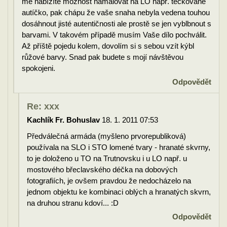
mě nabízíte možnost namalovat na LO např. tečkované
autíčko, pak chápu že vaše snaha nebyla vedena touhou
dosáhnout jisté autentičnosti ale prostě se jen vyblbnout s
barvami. V takovém případě musím Vaše dílo pochválit.
Až příště pojedu kolem, dovolím si s sebou vzít kýbl
růžové barvy. Snad pak budete s mojí návštěvou
spokojeni.
Odpovědět
Re: xxx
Kachlík Fr. Bohuslav
18. 1. 2011 07:53
Předválečná armáda (myšleno prvorepubliková)
používala na SLO i STO lomené tvary - hranaté skvrny,
to je doloženo u TO na Trutnovsku i u LO např. u
mostového břeclavského déčka na dobových
fotografiích, je ovšem pravdou že nedocházelo na
jednom objektu ke kombinaci oblých a hranatých skvrn,
na druhou stranu kdoví... :D
Odpovědět