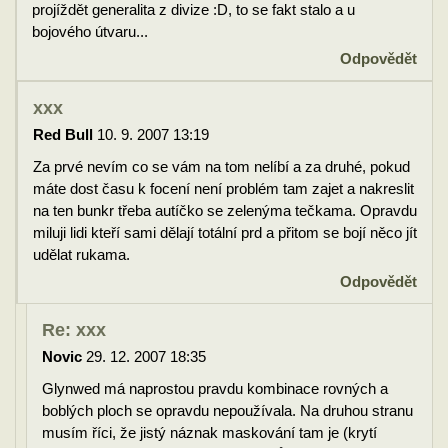
projíždět generalita z divize :D, to se fakt stalo a u
bojového útvaru...
Odpovědět
xxx
Red Bull
10. 9. 2007 13:19
Za prvé nevím co se vám na tom nelíbí a za druhé, pokud
máte dost času k focení není problém tam zajet a nakreslit
na ten bunkr třeba autíčko se zelenýma tečkama. Opravdu
miluji lidi kteří sami dělají totální prd a přitom se bojí něco jít
udělat rukama.
Odpovědět
Re: xxx
Novic
29. 12. 2007 18:35
Glynwed má naprostou pravdu kombinace rovných a
boblých ploch se opravdu nepoužívala. Na druhou stranu
musím říci, že jistý náznak maskování tam je (krytí