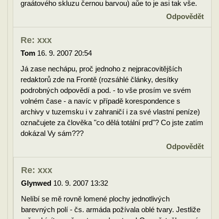
graátového skluzu černou barvou) aůe to je asi tak vše.
Odpovědět
Re: xxx
Tom
16. 9. 2007 20:54
Já zase nechápu, proč jednoho z nejpracovitějších
redaktorů zde na Frontě (rozsáhlé články, desítky
podrobných odpovědí a pod. - to vše prosím ve svém
volném čase - a navíc v případě korespondence s
archivy v tuzemsku i v zahraničí i za své vlastní peníze)
označujete za člověka "co dělá totální prd"? Co jste zatím
dokázal Vy sám???
Odpovědět
Re: xxx
Glynwed
10. 9. 2007 13:32
Nelíbí se mě rovně lomené plochy jednotlivých
barevných polí - čs. armáda požívala oblé tvary. Jestliže