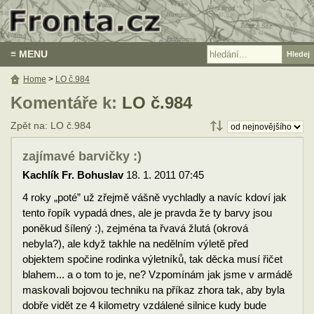
≡ MENU
Home
>
LO č.984
Komentáře k:
LO č.984
Zpět na: LO č.984
zajímavé barvičky :)
Kachlík Fr. Bohuslav
18. 1. 2011 07:45
4 roky „poté” už zřejmě vášně vychladly a navíc kdoví jak
tento řopík vypadá dnes, ale je pravda že ty barvy jsou
poněkud šílený :), zejména ta řvavá žlutá (okrová
nebyla?), ale když takhle na nedělním výletě před
objektem spočine rodinka výletníků, tak děcka musí řičet
blahem... a o tom to je, ne? Vzpomínám jak jsme v armádě
maskovali bojovou techniku na příkaz zhora tak, aby byla
dobře vidět ze 4 kilometry vzdálené silnice kudy bude