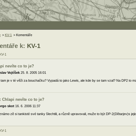
e
>
KV-1
> Komentáře
ntáře k:
KV-1
 KV-1
pi nevíte co to je?
slav Vojtíšek
25. 8. 2005 16:01
 tam je v té věži za bouchačku? Vypadá to jako Lewis, ale kde by se tam vzal? Na DP2 to 
: Chlapi nevíte co to je?
orgo skot
16. 6. 2006 11:37
známo zě si tankisté své tanky šlechtili, a různě upravovali, muže to být DP-2(Dětarjev)s jeji
 KV-1