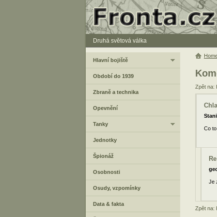
Druhá světová válka
Hom
Hlavní bojiště
Kome
Období do 1939
Zpět na:
Zbraně a technika
Chla
Opevnění
Stani
Tanky
Co to
Jednotky
Špionáž
Re
ge
Osobnosti
Je 
Osudy, vzpomínky
Data & fakta
Zpět na: