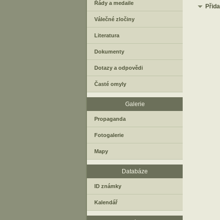
Řády a medaile
Přid
Válečné zločiny
Literatura
Dokumenty
Dotazy a odpovědi
Časté omyly
Galerie
Propaganda
Fotogalerie
Mapy
Databáze
ID známky
Kalendář