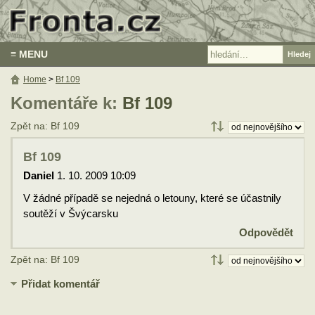
≡ MENU
Home
>
Bf 109
Komentáře k:
Bf 109
Zpět na: Bf 109
Bf 109
Daniel
1. 10. 2009 10:09
V žádné případě se nejedná o letouny, které se účastnily
soutěží v Švýcarsku
Odpovědět
Zpět na: Bf 109
Přidat komentář