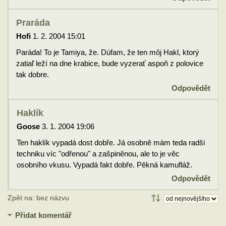
Praráda
Hofi
1. 2. 2004 15:01
Paráda! To je Tamiya, že. Dúfam, že ten môj Hakl, ktorý
zatiaľ leží na dne krabice, bude vyzerať aspoň z polovice
tak dobre.
Odpovědět
Haklík
Goose
3. 1. 2004 19:06
Ten haklík vypadá dost dobře. Já osobně mám teda radši
techniku víc "odřenou" a zašpiněnou, ale to je věc
osobního vkusu. Vypadá fakt dobře. Pěkná kamufláž.
Odpovědět
Zpět na: bez názvu
Přidat komentář