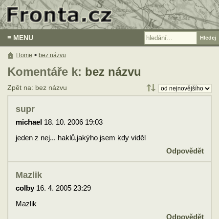
≡ MENU
Home
>
bez názvu
Komentáře k:
bez názvu
Zpět na: bez názvu
supr
michael
18. 10. 2006 19:03
jeden z nej... haklů,jakýho jsem kdy viděl
Odpovědět
Mazlik
colby
16. 4. 2005 23:29
Mazlik
Odpovědět