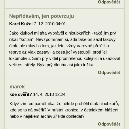
Odpovědět
Nepřidávám, jen potvrzuju
Karel Kužel
7. 12. 2010 04:01
Jako klukovi mi táta vyprávěl o hloubkařích - také jim prý
říkali "kotláři". Nevzpomínám si, zda také on zažil takový
útok, ale mluvil o tom, jak letci vždy varovně přelétli a
teprve až vlak zastavil a cestující vystoupili, protřílel
lokomotivu. Sám prý viděl prostřelenou kolejnici a ukazoval
velikost střely. Byla prý dlouhá asi jako tužka.
Odpovědět
marek
kde ověřit?
14. 4. 2010 12:24
Když vím od pamětníka, že někde proběhl útok hloubkařů,
kde se to dá ověřit? V místní kronice, v četnickém hlášení
nebo v nějakém archívu? kde dohledat?
Odpovědět