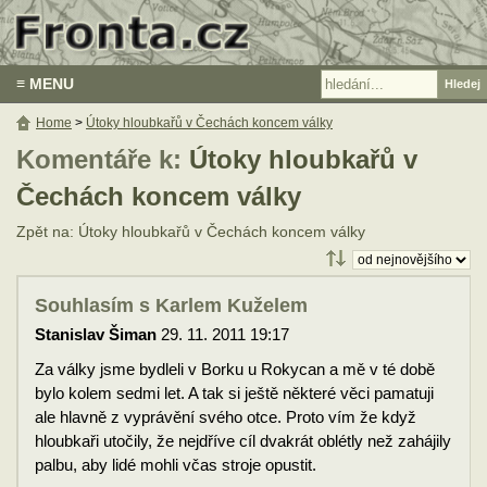
≡ MENU
Home
>
Útoky hloubkařů v Čechách koncem války
Komentáře k:
Útoky hloubkařů v
Čechách koncem války
Zpět na: Útoky hloubkařů v Čechách koncem války
Souhlasím s Karlem Kuželem
Stanislav Šiman
29. 11. 2011 19:17
Za války jsme bydleli v Borku u Rokycan a mě v té době
bylo kolem sedmi let. A tak si ještě některé věci pamatuji
ale hlavně z vyprávění svého otce. Proto vím že když
hloubkaři utočily, že nejdříve cíl dvakrát oblétly než zahájily
palbu, aby lidé mohli včas stroje opustit.