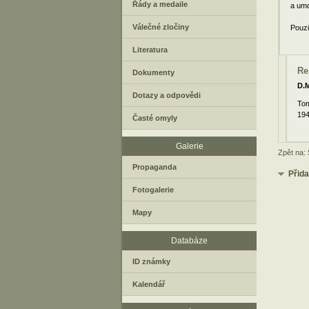
Řády a medaile
a umo
Válečné zločiny
Pouzi
Literatura
Re
Dokumenty
D.M
Dotazy a odpovědi
Tom
194
Časté omyly
Galerie
Zpět na:
Propaganda
Přid
Fotogalerie
Mapy
Databáze
ID známky
Kalendář