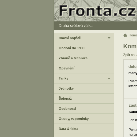
Druhá světová válka
Hom
Hlavní bojiště
Kome
Období do 1939
Zpět na:
Zbraně a technika
defe
Opevnění
mart
Tanky
Rusov
letec
Jednotky
Špionáž
zast
Osobnosti
Kami
Osudy, vzpomínky
Jen b
Data & fakta
Pokud
horiz