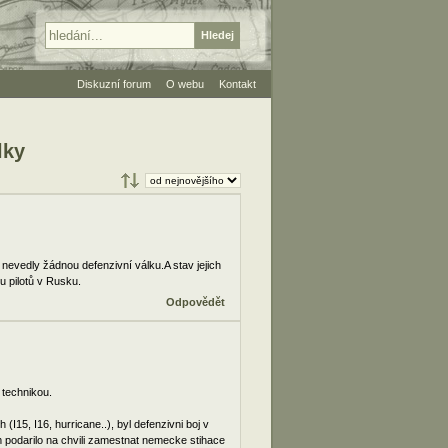
Diskuzní forum
O webu
Kontakt
lky
nevedly žádnou defenzivní válku.A stav jejich
 pilotů v Rusku.
Odpovědět
 technikou.
I15, I16, hurricane..), byl defenzivni boj v
m podarilo na chvili zamestnat nemecke stihace