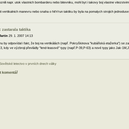
znili napr. utok vlastnich bombarderu nebo bitevniku, mohl byt i takovy boj vlastne vitezstvim
ti vertikalnich manevru nebo snaha o hit'n'run taktiku by byla na pomalych strojich jednodus
: zastarala taktika
artin
29. 1. 2007 14:13
u by odpovídal i fakt, že boj na vertikálách (např. Pokryškinova "kubáňská etažerka") se
3, kdy ve výzbroji převládly "lend-leasové" typy (např.P-39,P-63) a nové typy jako Jak-1M,
 Sovětské letectvo v prvních dnech války
at komentář