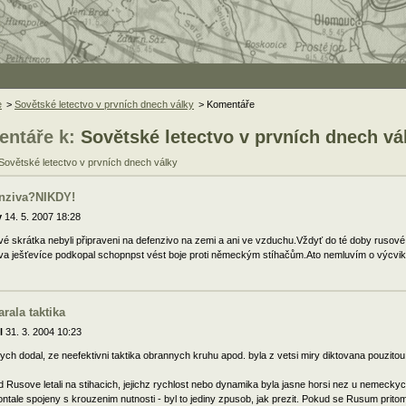
e
>
Sovětské letectvo v prvních dnech války
> Komentáře
ntáře k:
Sovětské letectvo v prvních dnech vá
 Sovětské letectvo v prvních dnech války
nziva?NIKDY!
y
14. 5. 2007 18:28
é skrátka nebyli připraveni na defenzivo na zemi a ani ve vzduchu.Vždyť do té doby rusové 
tva ješťevíce podkopal schopnpst vést boje proti německým stíhačům.Ato nemluvím o výcviku
arala taktika
l
31. 3. 2004 10:23
ych dodal, ze neefektivni taktika obrannych kruhu apod. byla z vetsi miry diktovana pouzitou
 Rusove letali na stihacich, jejichz rychlost nebo dynamika byla jasne horsi nez u nemeckych (
ontale spojeny s krouzenim nutnosti - byl to jediny zpusob, jak prezit. Pokud se Rusum prito