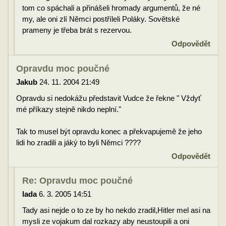
tom co spáchali a přinášeli hromady argumentů, že né
my, ale oni zlí Němci postříleli Poláky. Sovětské
prameny je třeba brát s rezervou.
Odpovědět
Opravdu moc poučné
Jakub
24. 11. 2004 21:49
Opravdu si nedokážu představit Vudce že řekne " Vždyť
mé příkazy stejně nikdo neplní."
Tak to musel být opravdu konec a překvapujemě že jeho
lidi ho zradili a jáký to byli Němci ????
Odpovědět
Re: Opravdu moc poučné
lada
6. 3. 2005 14:51
Tady asi nejde o to ze by ho nekdo zradil,Hitler mel asi na
mysli ze vojakum dal rozkazy aby neustoupili a oni