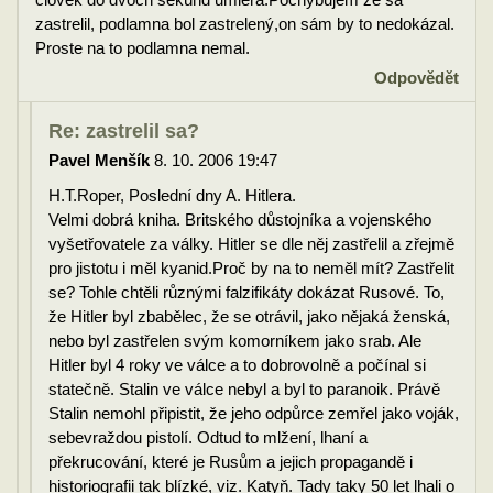
zastrelil, podlamna bol zastrelený,on sám by to nedokázal.
Proste na to podlamna nemal.
Odpovědět
Re: zastrelil sa?
Pavel Menšík
8. 10. 2006 19:47
H.T.Roper, Poslední dny A. Hitlera.
Velmi dobrá kniha. Britského důstojníka a vojenského
vyšetřovatele za války. Hitler se dle něj zastřelil a zřejmě
pro jistotu i měl kyanid.Proč by na to neměl mít? Zastřelit
se? Tohle chtěli různými falzifikáty dokázat Rusové. To,
že Hitler byl zbabělec, že se otrávil, jako nějaká ženská,
nebo byl zastřelen svým komorníkem jako srab. Ale
Hitler byl 4 roky ve válce a to dobrovolně a počínal si
statečně. Stalin ve válce nebyl a byl to paranoik. Právě
Stalin nemohl připistit, že jeho odpůrce zemřel jako voják,
sebevraždou pistolí. Odtud to mlžení, lhaní a
překrucování, které je Rusům a jejich propagandě i
historiografii tak blízké, viz. Katyň. Tady taky 50 let lhali o