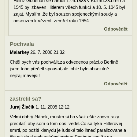
Heinz Guderian se narodil 17.6.1888 v Kulmu.28.března
1945 byl zbaven Hitlerem všech funkcí a 10. 5. 1945 byl
zajat. Myslím ,že byl souzen spojeneckými soudy a
odsouzen k vězení .zemřel roku 1954.
Odpovědět
Pochvala
Malarkey
26. 7. 2006 21:32
Chtěl bych vás pochválit,za odvedenou práci,o Berlíně
jsem toho přečetl spousat,ale tohle bylo absolutně
nejzajímavější!
Odpovědět
zastrelil sa?
Juraj Žiačik
1. 11. 2005 12:12
Velmi dobrý článok, musím si ho však ešte zodva razy
prečítať, aby som o tom čosi vedel.Čo sa týka Hitlerovej
smrti, po požití kianydu je ľudské telo ihneď paralizovane a
človek do dvoch sekúnd umiera.Pochybujem že sa