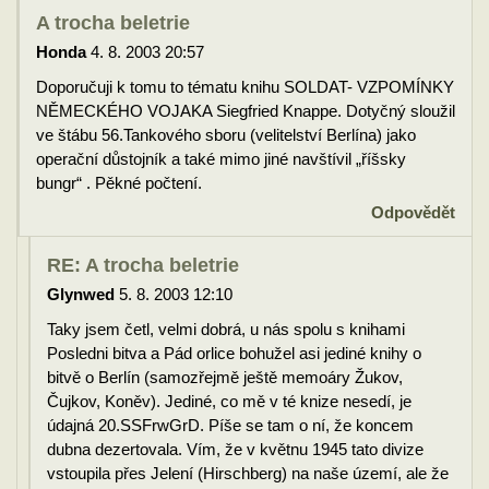
A trocha beletrie
Honda
4. 8. 2003 20:57
Doporučuji k tomu to tématu knihu SOLDAT- VZPOMÍNKY
NĚMECKÉHO VOJAKA Siegfried Knappe. Dotyčný sloužil
ve štábu 56.Tankového sboru (velitelství Berlína) jako
operační důstojník a také mimo jiné navštívil „říšsky
bungr“ . Pěkné počtení.
Odpovědět
RE: A trocha beletrie
Glynwed
5. 8. 2003 12:10
Taky jsem četl, velmi dobrá, u nás spolu s knihami
Posledni bitva a Pád orlice bohužel asi jediné knihy o
bitvě o Berlín (samozřejmě ještě memoáry Žukov,
Čujkov, Koněv). Jediné, co mě v té knize nesedí, je
údajná 20.SSFrwGrD. Píše se tam o ní, že koncem
dubna dezertovala. Vím, že v květnu 1945 tato divize
vstoupila přes Jelení (Hirschberg) na naše území, ale že