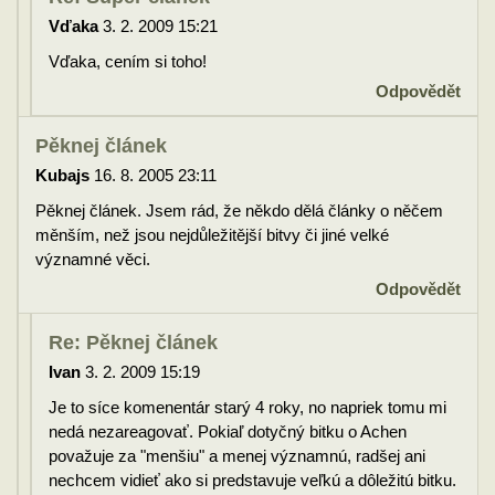
Vďaka
3. 2. 2009 15:21
Vďaka, cením si toho!
Odpovědět
Pěknej článek
Kubajs
16. 8. 2005 23:11
Pěknej článek. Jsem rád, že někdo dělá články o něčem
měnším, než jsou nejdůležitější bitvy či jiné velké
významné věci.
Odpovědět
Re: Pěknej článek
Ivan
3. 2. 2009 15:19
Je to síce komenentár starý 4 roky, no napriek tomu mi
nedá nezareagovať. Pokiaľ dotyčný bitku o Achen
považuje za "menšiu" a menej významnú, radšej ani
nechcem vidieť ako si predstavuje veľkú a dôležitú bitku.