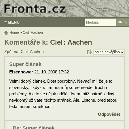
≡ MENU
Home
>
Cieľ: Aachen
Komentáře k:
Cieľ: Aachen
Zpět na: Cieľ: Aachen
Super článek
Eisenhower
21. 10. 2008 17:32
Velmi dobrý článek. Dost podrobný. Nevadí mi, že je to
slovensky, i když s tím má můj screenreader trochu
problémy. Ale to se nějak udělá. Jsem totiž patrně jediný
nevidomý uživatel těchto stránek. Ale, Liptone, před tebou
teda musím smeknout.
Odpovědět
Re: Super článek