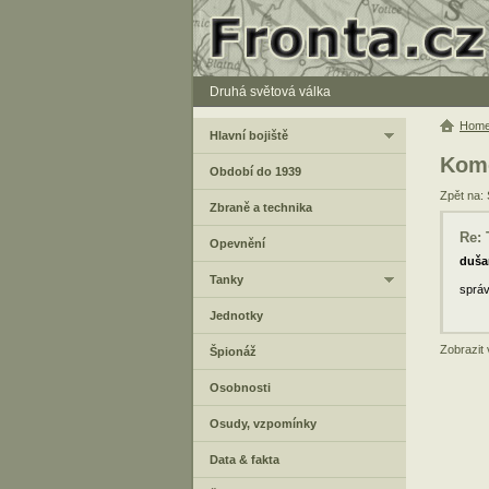
Druhá světová válka
Hom
Hlavní bojiště
Kome
Období do 1939
Zpět na:
Zbraně a technika
Re:
Opevnění
duša
Tanky
správ
Jednotky
Zobrazit
Špionáž
Osobnosti
Osudy, vzpomínky
Data & fakta