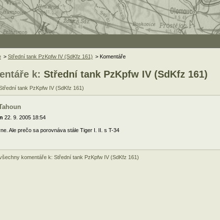
e
>
Střední tank PzKpfw IV (SdKfz 161)
> Komentáře
ntáře k:
Střední tank PzKpfw IV (SdKfz 161)
 Střední tank PzKpfw IV (SdKfz 161)
 Tahoun
n
22. 9. 2005 18:54
ne. Ale prečo sa porovnáva stále Tiger I. II. s T-34
 všechny komentáře k: Střední tank PzKpfw IV (SdKfz 161)