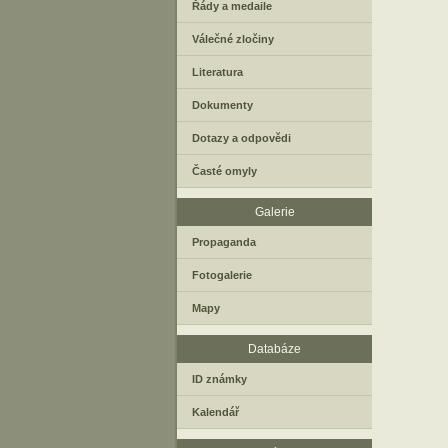
Řády a medaile
Válečné zločiny
Literatura
Dokumenty
Dotazy a odpovědi
Časté omyly
Galerie
Propaganda
Fotogalerie
Mapy
Databáze
ID známky
Kalendář