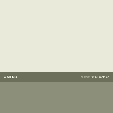
≡ MENU
© 1999-2026
Fronta.cz