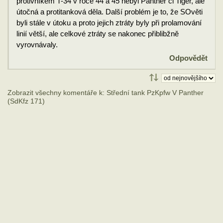
protivníkem T-34 v roce 44 a 45 nebyl Panther či Tiger, ale
útočná a protitanková děla. Další problém je to, že SOvěti
byli stále v útoku a proto jejich ztráty byly při prolamování
linií větší, ale celkové ztráty se nakonec přiblibžně
vyrovnávaly.
Odpovědět
Zobrazit všechny komentáře k: Střední tank PzKpfw V Panther
(SdKfz 171)