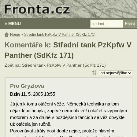
≡ MENU
Home
>
Střední tank PzKpfw V Panther (SdKfz 171)
Komentáře k:
Střední tank PzKpfw V
Panther (SdKfz 171)
Zpět na: Střední tank PzKpfw V Panther (SdKfz 171)
Pro Gryzlova
Dzin
11. 5. 2005 13:55
Já jen k tomu otáčení věže. Německá technika na tom
nějak lépe nebyla, zaprvé nemohla věží otáčet s vypnutým
motorem a za druhé v pozdějších tancích se věž obvykle
už otáčela jen ručně.
Porovnávat ztráty dost dobře nejde, protože hlavním