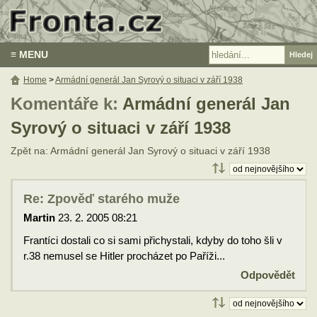
≡ MENU
Home
>
Armádní generál Jan Syrový o situaci v září 1938
Komentáře k:
Armádní generál Jan
Syrový o situaci v září 1938
Zpět na: Armádní generál Jan Syrový o situaci v září 1938
Re: Zpověď starého muže
Martin
23. 2. 2005 08:21
Frantíci dostali co si sami přichystali, kdyby do toho šli v
r.38 nemusel se Hitler procházet po Paříži...
Odpovědět