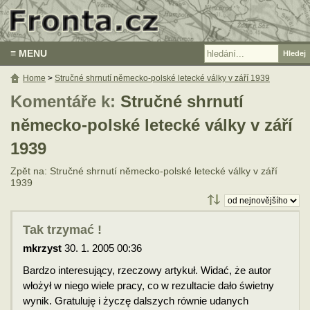
≡ MENU
Home
>
Stručné shrnutí německo-polské letecké války v září 1939
Komentáře k:
Stručné shrnutí
německo-polské letecké války v září
1939
Zpět na: Stručné shrnutí německo-polské letecké války v září
1939
Tak trzymać !
mkrzyst
30. 1. 2005 00:36
Bardzo interesujący, rzeczowy artykuł. Widać, że autor
włożył w niego wiele pracy, co w rezultacie dało świetny
wynik. Gratuluję i życzę dalszych równie udanych