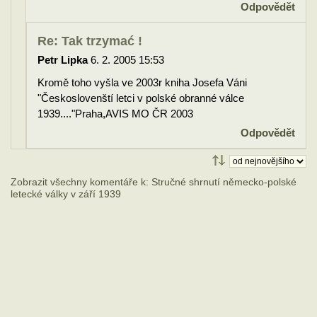
Odpovědět
Re: Tak trzymać !
Petr Lipka
6. 2. 2005 15:53
Kromě toho vyšla ve 2003r kniha Josefa Váni
"Českoslovenští letci v polské obranné válce
1939...."Praha,AVIS MO ČR 2003
Odpovědět
Zobrazit všechny komentáře k: Stručné shrnutí německo-polské
letecké války v září 1939