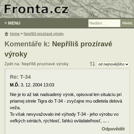
≡ MENU
Home
>
Nepříliš prozíravé výroky
Komentáře k:
Nepříliš prozíravé
výroky
Zpět na: Nepříliš prozíravé výroky
Re: T-34
M.Ď.
3. 12. 2004 13:03
Nie je to až tak nadsadený výrok, opisoval len situáciu pri
priamej strele Tigra do T-34 - zvyčajne mu odletela delová
veža.
To však nevyvažovalo iné výhody T-34 - jeho výrobu vo
veľkých sériách, rýchlosť, ľahkú ovládateľnosť, ... .
Odpovědět