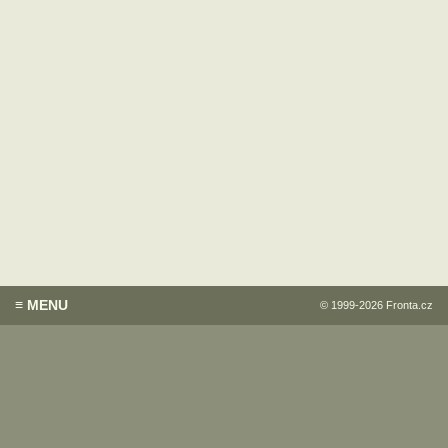
≡ MENU
© 1999-2026
Fronta.cz