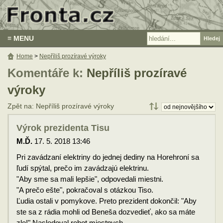
≡ MENU
Home
>
Nepříliš prozíravé výroky
Komentáře k:
Nepříliš prozíravé
výroky
Zpět na: Nepříliš prozíravé výroky
Výrok prezidenta Tisu
M.Ď.
17. 5. 2018 13:46
Pri zavádzaní elektriny do jednej dediny na Horehroní sa
ľudí spýtal, prečo im zavádzajú elektrinu.
"Aby sme sa mali lepšie", odpovedali miestni.
"A prečo ešte", pokračoval s otázkou Tiso.
Ľudia ostali v pomykove. Preto prezident dokončil: "Aby
ste sa z rádia mohli od Beneša dozvedieť, ako sa máte
zle!" Nasledoval rehot miestnych.