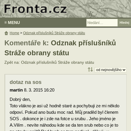
≡ MENU
Home
>
Odznak příslušníků Stráže obrany státu
Komentáře k:
Odznak příslušníků
Stráže obrany státu
Zpět na: Odznak příslušníků Stráže obrany státu
dotaz na sos
martin
8. 3. 2015 16:20
Dobrý den,
Toto vlákno je asi už hodně staré a pochybuji ze mi někdo
odpoví. Pokud ano budu moc rad. Můj praděd byl členem
SOS . dokonce je i zde na fotce u srubu . Jeho jméno je
A.Vilím . nevíte náhodou kde se da ten srub nebo co je to