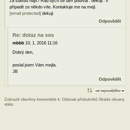
za stavbu najít? Rad bych se tam podíval . děkuji . v
případě ze někdo víte. Kontaktuje me na mejl.
[email protected]
dekuji
Odpovědět
Re: dotaz na sos
mbbb
10. 1. 2016 11:16
Dobrý den,
poslal jsem Vám mejla.
JB
Odpovědět
Zobrazit všechny komentáře k: Odznak příslušníků Stráže obrany
státu