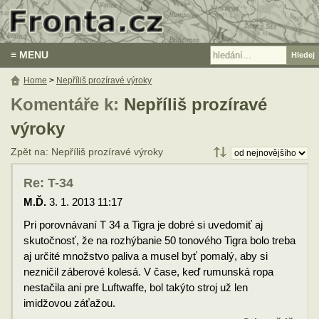
≡ MENU
Home
>
Nepříliš prozíravé výroky
Komentáře k:
Nepříliš prozíravé
výroky
Zpět na: Nepříliš prozíravé výroky
Re: T-34
M.Ď.
3. 1. 2013 11:17
Pri porovnávaní T 34 a Tigra je dobré si uvedomiť aj
skutočnosť, že na rozhýbanie 50 tonového Tigra bolo treba
aj určité množstvo paliva a musel byť pomalý, aby si
nezničil záberové kolesá. V čase, keď rumunská ropa
nestačila ani pre Luftwaffe, bol takýto stroj už len
imidžovou záťažou.