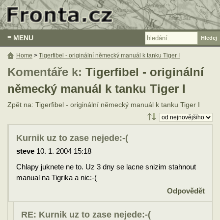
≡ MENU
Home
>
Tigerfibel - originální německý manuál k tanku Tiger I
Komentáře k:
Tigerfibel - originální
německý manuál k tanku Tiger I
Zpět na: Tigerfibel - originální německý manuál k tanku Tiger I
Kurnik uz to zase nejede:-(
steve
10. 1. 2004 15:18
Chlapy juknete ne to. Uz 3 dny se lacne snizim stahnout
manual na Tigrika a nic:-(
Odpovědět
RE: Kurnik uz to zase nejede:-(