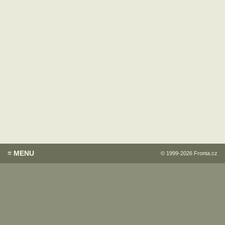
≡ MENU
© 1999-2026
Fronta.cz