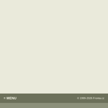
≡ MENU
© 1999-2026
Fronta.cz