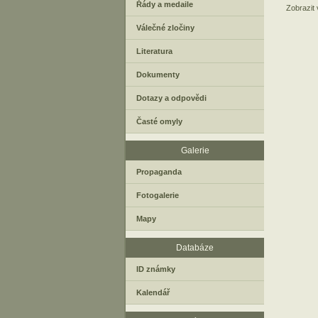
Řády a medaile
Zobrazit
Válečné zločiny
Literatura
Dokumenty
Dotazy a odpovědi
Časté omyly
Galerie
Propaganda
Fotogalerie
Mapy
Databáze
ID známky
Kalendář