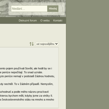
Diskuzní forum
O webu
Kontakt
ento pojem používali Sověti, ale hodil by se i
e peníze nepočítají. To snad uznáte.
e tyto peníze nemají v podstatě žádnou hodnotu,
ikdy nechtěl. To v žádném případě. Nemyslím,
rozhodnutí a podle mého názoru prozíravé
ž kterou bychom měli, kdyby jsme za viníky II.
žda československého státu na mnoho a mnoho