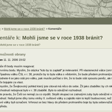
e
>
Mohli jsme se v roce 1938 bránit?
> Komentáře
ntáře k:
Mohli jsme se v roce 1938 bránit?
Mohli jsme se v roce 1938 bránit?
 možnosti obrany
an
11. 11. 2006 19:02
še tři body musím reagovat:
prvnímu bodu. Myslím, že otázka "kdo by to zaplatil" je irelevantní. Při vlastenecké válce (oni t
řípadnou válku ČSL v r. 38, protože by to byla válka s vědomím, že bude předem prohraná)s
dnete-li se jako stát pro válku, pak musíte počítat s tím, že to bude stát spoustu peněz, al
že bojujete za vlast.
myslím, že Švejkovský pohled který jste citoval má něco do sebe. Žít jako zbabělec by ch n
zhodnutí nebojovat bylo v r. 38 zbabělé. Bylo to odvážné rozhodnutí.
te pravdu, že Češi se nemají za co stydět. Strpět okupaci se zatnutými zuby bylo odvážné 
dnutí. Nebyli jsme díky tomu viníky II. světové války a zajistilo nám to lepší budoucnost, ne
vé války byli označeni. Vrhnout se bez hlavy do předem prohraného boje by byla sebevra
opředu.