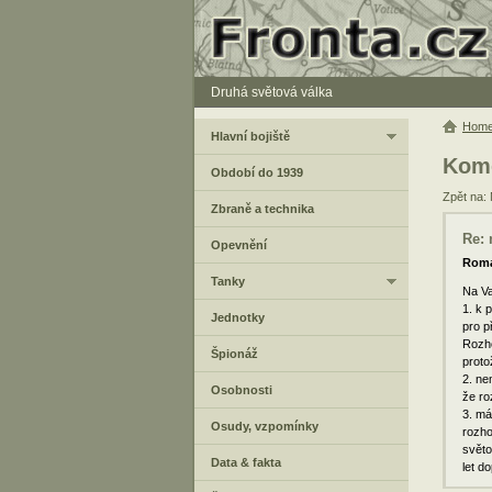
Druhá světová válka
Hom
Hlavní bojiště
Kome
Období do 1939
Zpět na: 
Zbraně a technika
Re:
Opevnění
Rom
Tanky
Na Va
1. k 
Jednotky
pro p
Rozho
Špionáž
proto
2. ne
Osobnosti
že ro
3. má
Osudy, vzpomínky
rozho
světo
Data & fakta
let d