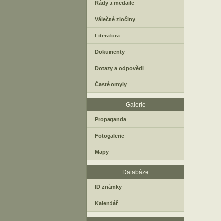
Řády a medaile
Válečné zločiny
Literatura
Dokumenty
Dotazy a odpovědi
Časté omyly
Galerie
Propaganda
Fotogalerie
Mapy
Databáze
ID známky
Kalendář