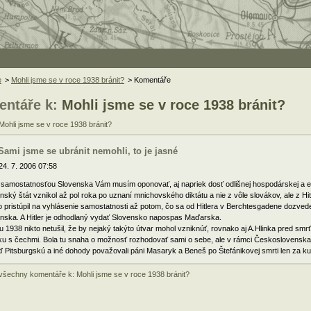
e
>
Mohli jsme se v roce 1938 bránit?
> Komentáře
ntáře k:
Mohli jsme se v roce 1938 bránit?
Mohli jsme se v roce 1938 bránit?
Sami jsme se ubránit nemohli, to je jasné
24. 7. 2006 07:58
 samostatnosťou Slovenska Vám musím oponovať, aj napriek dosť odlišnej hospodárskej a e
nský štát vznikol až pol roka po uznaní mnichovského diktátu a nie z vôle slovákov, ale z Hit
o pristúpil na vyhlásenie samostatnosti až potom, čo sa od Hitlera v Berchtesgadene dozved
nska. A Hitler je odhodlaný vydať Slovensko napospas Maďarska.
u 1938 nikto netušil, že by nejaký takýto útvar mohol vzniknúť, rovnako aj A.Hlinka pred smrťo
u s čechmi. Bola tu snaha o možnosť rozhodovať sami o sebe, ale v rámci Československa
ď Pitsburgskú a iné dohody považovali páni Masaryk a Beneš po Štefánikovej smrti len za ku
 všechny komentáře k: Mohli jsme se v roce 1938 bránit?