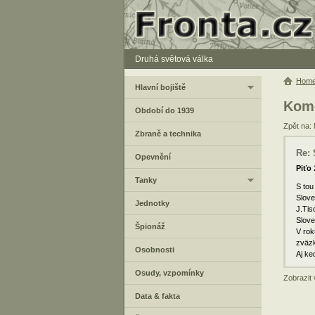
Druhá světová válka
Hom
Hlavní bojiště
Kome
Období do 1939
Zpět na: 
Zbraně a technika
Re: 
Opevnění
Piťo
Tanky
S tou
Slove
Jednotky
J.Tis
Slove
Špionáž
V rok
zväzk
Osobnosti
Aj ke
Osudy, vzpomínky
Zobrazit
Data & fakta