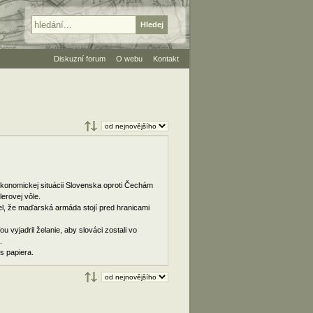
Diskuzní forum
O webu
Kontakt
konomickej situácii Slovenska oproti Čechám
lerovej vôle.
el, že maďarská armáda stojí pred hranicami
u vyjadril želanie, aby slováci zostali vo
.
s papiera.