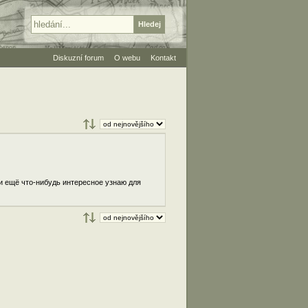
Diskuzní forum
O webu
Kontakt
сли ещё что-нибудь интересное узнаю для