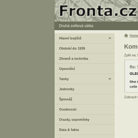
Druhá světová válka
Hom
Hlavní bojiště
Kome
Období do 1939
Zpět na: 
Zbraně a technika
Re: 
Opevnění
OLE
Tanky
Мне в
себя
Jednotky
Zobrazit
Špionáž
Osobnosti
Osudy, vzpomínky
Data & fakta