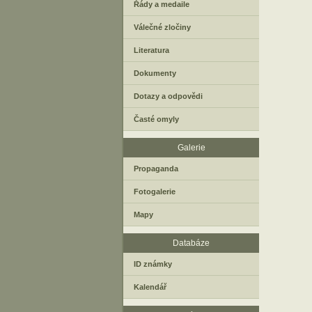
Řády a medaile
Válečné zločiny
Literatura
Dokumenty
Dotazy a odpovědi
Časté omyly
Galerie
Propaganda
Fotogalerie
Mapy
Databáze
ID známky
Kalendář