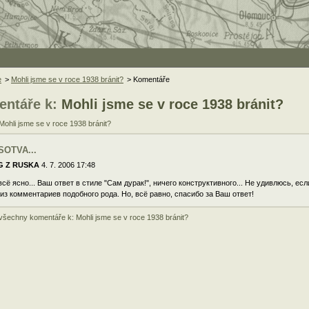
e
>
Mohli jsme se v roce 1938 bránit?
> Komentáře
ntáře k:
Mohli jsme se v roce 1938 bránit?
Mohli jsme se v roce 1938 bránit?
SOTVA...
G Z RUSKA
4. 7. 2006 17:48
сё ясно... Ваш ответ в стиле "Сам дурак!", ничего конструктивного... Не удивлюсь, е
 из комментариев подобного рода. Но, всё равно, спасибо за Ваш ответ!
 všechny komentáře k: Mohli jsme se v roce 1938 bránit?