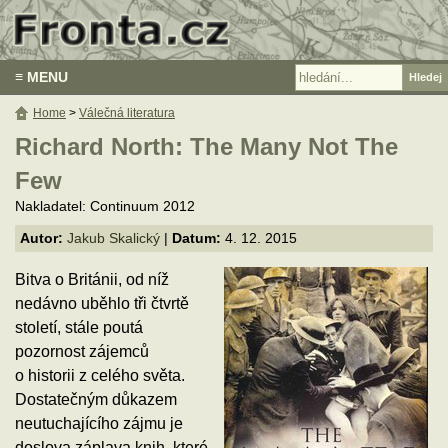
≡ MENU
Home
>
Válečná literatura
Richard North: The Many Not The
Few
Nakladatel: Continuum 2012
Autor:
Jakub Skalický
|
Datum:
4. 12. 2015
Bitva o Británii, od níž
nedávno uběhlo tři čtvrtě
století, stále poutá
pozornost zájemců
o historii z celého světa.
Dostatečným důkazem
neutuchajícího zájmu je
doslova záplava knih, které