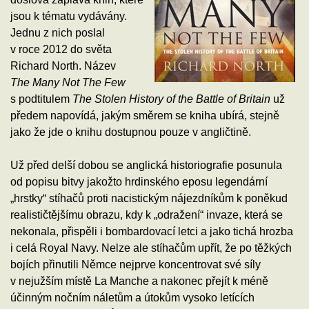
jsou k tématu vydávány.
Jednu z nich poslal
v roce 2012 do světa
Richard North. Název
The Many Not The Few
s podtitulem
The Stolen History of the Battle of Britain
už
předem napovídá, jakým směrem se kniha ubírá, stejně
jako že jde o knihu dostupnou pouze v angličtině.
Už před delší dobou se anglická historiografie posunula
od popisu bitvy jakožto hrdinského eposu legendární
„hrstky“ stíhačů proti nacistickým nájezdníkům k poněkud
realističtějšímu obrazu, kdy k „odražení“ invaze, která se
nekonala, přispěli i bombardovací letci a jako tichá hrozba
i celá Royal Navy. Nelze ale stíhačům upřít, že po těžkých
bojích přinutili Němce nejprve koncentrovat své síly
v nejužším místě La Manche a nakonec přejít k méně
účinným nočním náletům a útokům vysoko letících