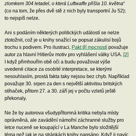
zlomkem 304 letadel, o která Luftwaffe přišla 10. května
“
(co na tom, že přes dvě stě z nich byly transportní Ju 52);
to nejspíš nelze.
Ani s podáním některých politických událostí se nelze
ztotožnit, což je u knihy snažící se popsat zákulisí bojů
trochu s podivem. Pro ilustraci,
Pakt tří mocností
považuje
autor za hlavní Hitlerův motiv pro vyhlášení války USA.
[2]
I když přimhouřím obě oči a budu považovat výše
uvedené citace za
osobité
interpretace, se kterými
nesouhlasím, prostá fakta taky nejsou bez chyb. Například
považuje 30. srpen za den s největší aktivitou britských
stíhaček, přitom 27. a 30. září jej v počtu vzletů ještě
překonaly.
Ne že by autorova všudypřítomná kritika nebyla místy
oprávněná, ale zavádění námořní záchranné služby pro
letce nuceně se koupající v La Manche bylo složitější
téma než jak je na stránkách knihy napsáno. Když ji navíc