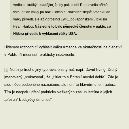
vedlo ke krátkým nadějím, že by pakt mohl Roosevelta přimět
vstoupit do války po boku Británie. Nakonec stejně Ameriku do
války přivedl, ale až v prosinci 1941, po japonském útoku na
Pearl Harbor.
Následně to bylo německé členství v paktu, co
Hitlera přivedlo k vyhlášení války USA.
Hitlerovo rozhodnutí vyhlásit válku Americe ve skutečnosti na členství
v Paktu tří mocností prakticky nezáviselo.
[3]
North je trochu jiný typ revizionisty než např. David Irving. Druhý
jmenovaný „prokazoval“, že „Hitler to s Británií myslel dobře“. Zde je
sice něco podobného naznačeno, ale není to hlavním cílem autora.
Tím je naopak upření prakticky veškerých zásluh letcům a jejich
„přesun“ k „obyčejnému lidu“.