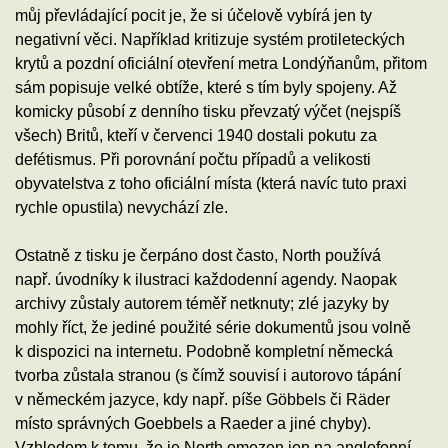
můj převládající pocit je, že si účelově vybírá jen ty
negativní věci. Například kritizuje systém protileteckých
krytů a pozdní oficiální otevření metra Londýňanům, přitom
sám popisuje velké obtíže, které s tím byly spojeny. Až
komicky působí z denního tisku převzatý výčet (nejspíš
všech) Britů, kteří v červenci 1940 dostali pokutu za
defétismus. Při porovnání počtu případů a velikosti
obyvatelstva z toho oficiální místa (která navíc tuto praxi
rychle opustila) nevychází zle.
Ostatně z tisku je čerpáno dost často, North používá
např. úvodníky k ilustraci každodenní agendy. Naopak
archivy zůstaly autorem téměř netknuty; zlé jazyky by
mohly říct, že jediné použité série dokumentů jsou volně
k dispozici na internetu. Podobně kompletní německá
tvorba zůstala stranou (s čímž souvisí i autorovo tápání
v německém jazyce, kdy např. píše Göbbels či Räder
místo správných Goebbels a Raeder a jiné chyby).
Vzhledem k tomu, že je North omezen jen na anglofonní