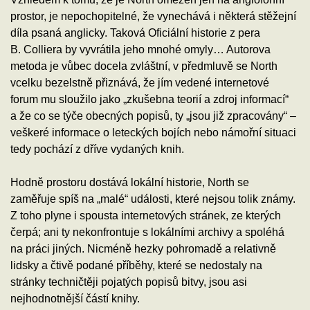
prostor, je nepochopitelné, že vynechává i některá stěžejní
díla psaná anglicky. Taková Oficiální historie z pera
B. Colliera by vyvrátila jeho mnohé omyly… Autorova
metoda je vůbec docela zvláštní, v předmluvě se North
vcelku bezelstně přiznává, že jím vedené internetové
forum mu sloužilo jako „zkušebna teorií a zdroj informací“
a že co se týče obecných popisů, ty „jsou již zpracovány“ –
veškeré informace o leteckých bojích nebo námořní situaci
tedy pochází z dříve vydaných knih.
Hodně prostoru dostává lokální historie, North se
zaměřuje spíš na „malé“ události, které nejsou tolik známy.
Z toho plyne i spousta internetových stránek, ze kterých
čerpá; ani ty nekonfrontuje s lokálními archivy a spoléhá
na práci jiných. Nicméně hezky pohromadě a relativně
lidsky a čtivě podané příběhy, které se nedostaly na
stránky techničtěji pojatých popisů bitvy, jsou asi
nejhodnotnější částí knihy.