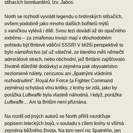
stíhacích bombardérů, tzv.
Jabos.
North se rozhodl vyvrátit legendu o hrdinských stíhačích,
ovšem podobně jako mnoho dalších bořitelů mýtů
s vaničkou vylévá i dítě. Svou tezi dovádí až do opačného
extrému – za zmařenou invazi mají v dlouhodobém
pohledu být Britové vděční SSSR! V bližší perspektivě to
bylo námořnictvo (ať už válečné, ze kterého měli němečtí
admirálové strach, nebo obchodní, jež Británii zajišťovalo
životně důležité dodávky) a zejména pak obyvatelstvo
nezlomené nálety, cenzurou ani „špatnými vládními
rozhodnutími“. Royal Air Force (a Fighter Command
zejména) schytává vlnu kritiky, z knihy se zdá, jako by
porážka
Luftwaffe
byla vlastně náhodná. I když,
porážka
Luftwaffe
… Ani ta Britům není přiznána.
Na rozdíl od jiných autorů se North příliš nezdržuje
popisem leteckých bojů, v souladu s cílem knihy si všímá
zejména běžného života. Na tom není nic špatného, jen