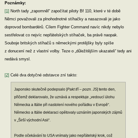
Poznámky:
[1]
North tady „zapomněl“ započítat piloty Bf 110, které v té době
Němci považovali za plnohodnotné stíhačky a nasazovali je jako
doprovod bombardérů. Cílem Fighter Command navíc nikdy nebylo
sestřelovat co nejvíc nepřátelských stíhaček, ba právě naopak.
Souboje britských stíhačů s německými protějšky byly spíše
z donucení než z vlastní volby. Teze o „důležitějším ukazateli“ tedy ani
nedává smysl.
[2]
Celé dva dotyčné odstavce zní takto:
Japonsko skutečně podepsalo [
Pakt tří – pozn. JS
] tento den,
přičemž deklarovalo, že uznává a respektuje „vedoucí úlohu
Německa a Itálie při nastolení nového pořádku v Evropě“.
Německo a Itálie deklaraci opětovaly uznáním japonských zájmů
v „Širší východní Asii“.
Podle očekávání to USA vnímaly jako nepřátelský krok, což