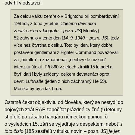
odvrhl v odstavci:
Za celou válku zemřelo v Brightonu při bombardování
198 lidí, z toho (včetně [
11letého děvčátka
zasaženého v biografu – pozn. JS
] Moniky)
52 zahynulo v tento den [
14. 9. 1940 – pozn. JS
], tedy
více než čtvrtina z celku. Toto byl den, který dobře
postavení gentlemani z Fighter Command považovali
za „odmlku“ a zaznamenali „neobvykle nízkou“
intenzitu útoků. Při 860 vzletech ztratili 15 letadel a
čtyři další byly zničeny, celkem devatenáct oproti
devíti Luftwaffe (jeden z nich záchranný He 59).
Monika by byla tak hrdá.
Ostatně čekat objektivitu od člověka, který se nestydí do
bojových ztrát RAF započítat prázdné cvičné (!) letouny
shořelé po zásahu hangáru německou pumou, či
o výsledcích 15. září se vyjadřuje s despektem, neboť „
i
toto číslo
[185 sestřelů v titulku novin – pozn. JS]
je jen