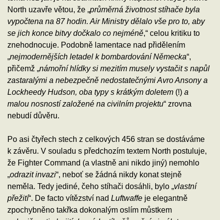
North uzavře větou, že „
průměrná životnost stíhače byla
vypočtena na 87 hodin. Air Ministry dělalo vše pro to, aby
se jich konce bitvy dočkalo co nejméně
,“ celou kritiku to
znehodnocuje. Podobně lamentace nad přidělením
„
nejmodernějších letadel k bombardování Německa
“,
přičemž „
námořní hlídky si mezitím musely vystačit s napůl
zastaralými a nebezpečně nedostatečnými Avro Ansony a
Lockheedy Hudson, oba typy s krátkým doletem
(!)
a
malou nosností založené na civilním projektu
“ zrovna
nebudí důvěru.
Po asi čtyřech stech z celkových 456 stran se dostáváme
k závěru. V souladu s předchozím textem North postuluje,
že Fighter Command (a vlastně ani nikdo jiný) nemohlo
„
odrazit invazi
“, neboť se žádná nikdy konat stejně
neměla. Tedy jediné, čeho stíhači dosáhli, bylo „
vlastní
přežití
“. De facto vítězství nad
Luftwaffe
je elegantně
zpochybněno takřka dokonalým oslím můstkem