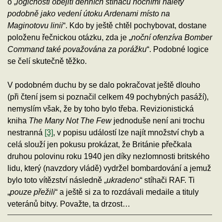
o „
logičnosti obejití denních stíhačů nočními nálety
podobně jako vedení útoku Ardenami místo na
Maginotovu linii
“. Kdo by ještě chtěl pochybovat, dostane
položenu řečnickou otázku, zda je „
noční ofenzíva Bomber
Command také považována za porážku
“. Podobné logice
se čelí skutečně těžko.
V podobném duchu by se dalo pokračovat ještě dlouho
(při čtení jsem si poznačil celkem 49 pochybných pasáží),
nemyslím však, že by toho bylo třeba. Revizionistická
kniha
The Many Not The Few
jednoduše není ani trochu
nestranná
[3]
, v popisu událostí lze najít množství chyb a
celá slouží jen pokusu prokázat, že Británie přečkala
druhou polovinu roku 1940 jen díky nezlomnosti britského
lidu, který (navzdory vládě) vydržel bombardování a jemuž
bylo toto vítězství následně „
ukradeno
“ stíhači RAF. Ti
„
pouze přežili
“ a ještě si za to rozdávali medaile a tituly
veteránů bitvy. Považte, ta drzost…