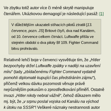
Ve zbytku totiž autor více či méně skrytě manipuluje
čtenářem. Ukázkovou demagogií je následující pasáž:
[1]
V důležitějším ukazateli stíhacích pilotů ztratili [
13.
července, pozn. JS
] Britové čtyři, dva nad Kanálem,
od 10. července celkem čtrnáct. Luftwaffe přišla ve
stejném období o dva piloty Bf 109. Fighter Command
bitvu prohrávalo.
Relativně lehčí boje v červenci vysvětluje tím, že „
Hitler
bezpochyby držel Luftwaffe zpátky v naději na uzavření
míru
“ (tady „
zbídačenému Fighter Command vydatně
pomohli diplomaté kupující čas předstíráním zájmu
“),
přičemž velkou dávku pozornosti věnuje právě
nejrůznějším pokusům o zprostředkování příměří. Ostatně
invazi „
Hitler nikdy nebral vážně
“, čehož důkazem mělo
mj. být, že „
v srpnu poslal vojska od Kanálu na východ
k útoku na SSSR
“! Veškeré náznaky nestrannosti autor