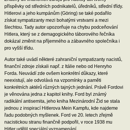
příspěvky od středních podnikatelů, úředníků, střední třídy.
Hitlerovi a jeho kumpánům (Göring) se také podařilo
získat sympatizanty mezi bohatými vrstvami a mezi
šlechtou. Tady autor upozorňuje na chybu podceňování
Hitlera, který se z demagogického táborového řečníka
dokázal změnit na příjemného a zábavného společníka i
pro vyšší třídu.
Autor také uvádí některé zahraniční sympatizanty nacistů,
finanční zdroje získali např. z Itálie nebo od Henryho
Forda. Neuvádí zde ovšem konkrétní důkazy, které
neexistují, ale odvolává na vzpomínky a paměti
konkrétních aktérů různých tajných jednání. Právě Fordovi
je věnována jedna z kapitol knihy. Ford byl známý
radikální antisemita, jeho kniha Mezinárodní Žid se stala
jednou z inspirací Hitlerova Mein Kampfu, kde najdeme
řadu podobných myšlenek. Ford ve 20. letech zřejmě
nacistickou stranu finančně podpořil, v roce 1938 mu
Hitler udělil speciální vyznamenání.