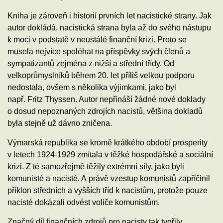
Kniha je zároveň i historií prvních let nacistické strany. Jak
autor dokládá, nacistická strana byla až do svého nástupu
k moci v podstatě v neustálé finanční krizi. Proto se
musela nejvíce spoléhat na příspěvky svých členů a
sympatizantů zejména z nižší a střední třídy. Od
velkoprůmyslníků během 20. let příliš velkou podporu
nedostala, ovšem s několika výjimkami, jako byl
např. Fritz Thyssen. Autor nepřináší žádné nové doklady
o dosud nepoznaných zdrojích nacistů, většina dokladů
byla stejně už dávno zničena.
Výmarská republika se kromě krátkého období prosperity
v letech 1924-1929 zmítala v těžké hospodářské a sociální
krizi. Z té samozřejmě těžily extrémní síly, jako byli
komunisté a nacisté. A právě vzestup komunistů zapříčinil
příklon středních a vyšších tříd k nacistům, protože pouze
nacisté dokázali odvést voliče komunistům.
Značný díl finančních zdrojů pro nacisty tak tvořily