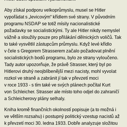
Aby získal podporu velkoprůmyslu, musel se Hitler
vypořádat s „levicovým“ křídlem své strany. V původním
programu NSDAP se totiž mísily nacionalistické
požadavky se socialistickými. Ty ale Hitler nikdy nemyslel
vážně a sloužily pouze pro přilákání dělnických voličů. Tak
to také vysvětlil zástupcům průmyslu. Když levé křídlo
v čele s Gregorem Strasserem začalo požadovat plnění
socialistických bodů programu, bylo ze strany vyloučeno.
Tady autor upozorňuje, že právě Strasser, který byl po
Hitlerovi druhý neojblíbenější mezi nacisty, mohl vyvolat
rozkol ve straně a zabránit jí tak v převzetí moci
v roce 1933 - s tím také ve svých plánech počítal Kurt
von Schleicher. Strasser ale místo toho odjel do zahraničí
a Schleicherovy plány selhaly.
Kniha kromě finančních okolností popisuje (a to možná i
ve větším rozsahu) i postupný politický vzestup nacistů až
k převzetí moci 30. ledna 1933. Dobře analyzuje složitou