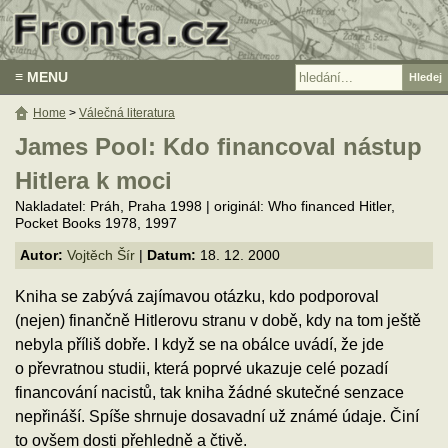
≡ MENU
Home
>
Válečná literatura
James Pool: Kdo financoval nástup
Hitlera k moci
Nakladatel: Práh, Praha 1998 | originál: Who financed Hitler,
Pocket Books 1978, 1997
Autor:
Vojtěch Šír
|
Datum:
18. 12. 2000
Kniha se zabývá zajímavou otázku, kdo podporoval
(nejen) finančně Hitlerovu stranu v době, kdy na tom ještě
nebyla příliš dobře. I když se na obálce uvádí, že jde
o převratnou studii, která poprvé ukazuje celé pozadí
financování nacistů, tak kniha žádné skutečné senzace
nepřináší. Spíše shrnuje dosavadní už známé údaje. Činí
to ovšem dosti přehledně a čtivě.