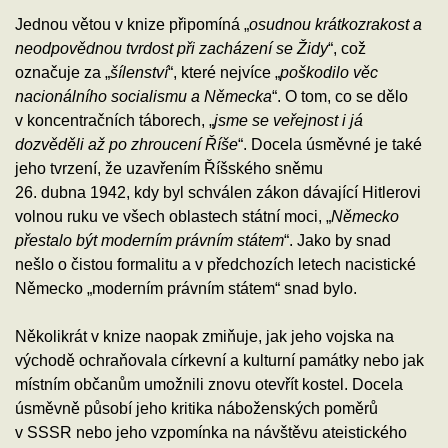
Jednou větou v knize připomíná „
osudnou krátkozrakost a
neodpovědnou tvrdost při zacházení se Židy
“, což
označuje za „
šílenství
“, které nejvíce „
poškodilo věc
nacionálního socialismu a Německa
“. O tom, co se dělo
v koncentračních táborech, „
jsme se veřejnost i já
dozvěděli až po zhroucení Říše
“. Docela úsměvné je také
jeho tvrzení, že uzavřením Říšského sněmu
26. dubna 1942, kdy byl schválen zákon dávající Hitlerovi
volnou ruku ve všech oblastech státní moci, „
Německo
přestalo být moderním právním státem
“. Jako by snad
nešlo o čistou formalitu a v předchozích letech nacistické
Německo „moderním právním státem“ snad bylo.
Několikrát v knize naopak zmiňuje, jak jeho vojska na
východě ochraňovala církevní a kulturní památky nebo jak
místním občanům umožnili znovu otevřít kostel. Docela
úsměvně působí jeho kritika náboženských poměrů
v SSSR nebo jeho vzpomínka na návštěvu ateistického