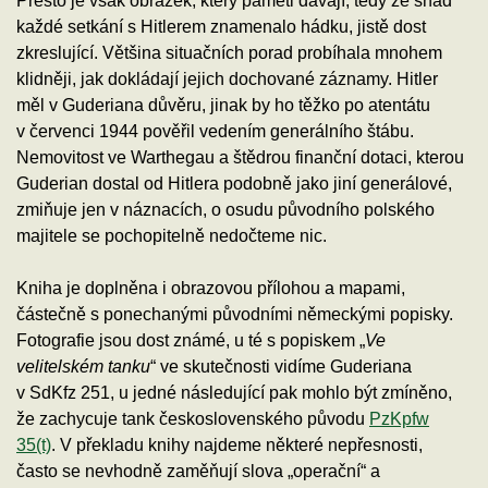
Přesto je však obrázek, který paměti dávají, tedy že snad
každé setkání s Hitlerem znamenalo hádku, jistě dost
zkreslující. Většina situačních porad probíhala mnohem
klidněji, jak dokládají jejich dochované záznamy. Hitler
měl v Guderiana důvěru, jinak by ho těžko po atentátu
v červenci 1944 pověřil vedením generálního štábu.
Nemovitost ve Warthegau a štědrou finanční dotaci, kterou
Guderian dostal od Hitlera podobně jako jiní generálové,
zmiňuje jen v náznacích, o osudu původního polského
majitele se pochopitelně nedočteme nic.
Kniha je doplněna i obrazovou přílohou a mapami,
částečně s ponechanými původními německými popisky.
Fotografie jsou dost známé, u té s popiskem „
Ve
velitelském tanku
“ ve skutečnosti vidíme Guderiana
v SdKfz 251, u jedné následující pak mohlo být zmíněno,
že zachycuje tank československého původu
PzKpfw
35(t)
. V překladu knihy najdeme některé nepřesnosti,
často se nevhodně zaměňují slova „operační“ a