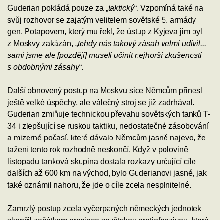
Guderian pokládá pouze za „
taktický
“. Vzpomíná také na
svůj rozhovor se zajatým velitelem sovětské 5. armády
gen. Potapovem, který mu řekl, že ústup z Kyjeva jim byl
z Moskvy zakázán, „
tehdy nás takový zásah velmi udivil...
sami jsme ale [později] museli učinit nejhorší zkušenosti
s obdobnými zásahy
“.
Další obnovený postup na Moskvu sice Němcům přinesl
ještě velké úspěchy, ale válečný stroj se již zadrhával.
Guderian zmiňuje technickou převahu sovětských tanků T-
34 i zlepšující se ruskou taktiku, nedostatečné zásobování
a mizerné počasí, které dávalo Němcům jasně najevo, že
tažení tento rok rozhodně neskončí. Když v polovině
listopadu tanková skupina dostala rozkazy určující cíle
dalších až 600 km na východ, bylo Guderianovi jasné, jak
také oznámil nahoru, že jde o cíle zcela nesplnitelné.
Zamrzlý postup zcela vyčerpaných německých jednotek