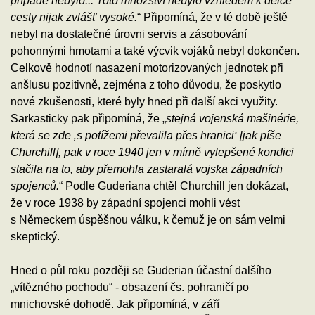
případě nebylo... Toto množství nebylo vzhledem k délce
cesty nijak zvlášť vysoké.
“ Připomíná, že v té době ještě
nebyl na dostatečné úrovni servis a zásobování
pohonnými hmotami a také výcvik vojáků nebyl dokončen.
Celkově hodnotí nasazení motorizovaných jednotek při
anšlusu pozitivně, zejména z toho důvodu, že poskytlo
nové zkušenosti, které byly hned při další akci využity.
Sarkasticky pak připomíná, že „
stejná vojenská mašinérie,
která se zde ‚s potížemi převalila přes hranici‘ [jak píše
Churchill], pak v roce 1940 jen v mírně vylepšené kondici
stačila na to, aby přemohla zastaralá vojska západních
spojenců.
“ Podle Guderiana chtěl Churchill jen dokázat,
že v roce 1938 by západní spojenci mohli vést
s Německem úspěšnou válku, k čemuž je on sám velmi
skeptický.
Hned o půl roku později se Guderian účastní dalšího
„vítězného pochodu“ - obsazení čs. pohraničí po
mnichovské dohodě. Jak připomíná, v září