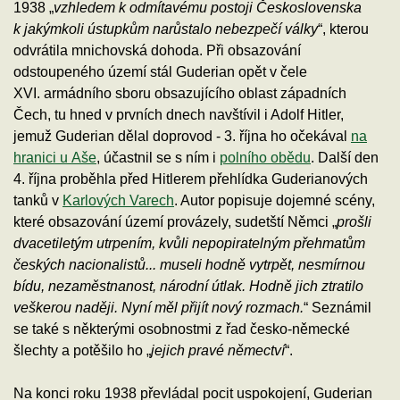
1938 „
vzhledem k odmítavému postoji Československa
k jakýmkoli ústupkům narůstalo nebezpečí války
“, kterou
odvrátila mnichovská dohoda. Při obsazování
odstoupeného území stál Guderian opět v čele
XVI. armádního sboru obsazujícího oblast západních
Čech, tu hned v prvních dnech navštívil i Adolf Hitler,
jemuž Guderian dělal doprovod - 3. října ho očekával
na
hranici u Aše
, účastnil se s ním i
polního obědu
. Další den
4. října proběhla před Hitlerem přehlídka Guderianových
tanků v
Karlových Varech
. Autor popisuje dojemné scény,
které obsazování území provázely, sudetští Němci „
prošli
dvacetiletým utrpením, kvůli nepopiratelným přehmatům
českých nacionalistů... museli hodně vytrpět, nesmírnou
bídu, nezaměstnanost, národní útlak. Hodně jich ztratilo
veškerou naději. Nyní měl přijít nový rozmach.
“ Seznámil
se také s některými osobnostmi z řad česko-německé
šlechty a potěšilo ho „
jejich pravé němectví
“.
Na konci roku 1938 převládal pocit uspokojení, Guderian