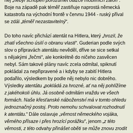
něj „
nebyl schopen porozumět otázce mobilních záloh
“.
Boje na západě pak téměř zastiňuje naprostá německá
katastrofa na východní frontě v červnu 1944 - ruský příval
se zdál „
téměř nezastavitelný
“.
Do toho navíc přichází atentát na Hitlera, který „
hrozil, že
zhatí všechno úsilí o obranu vlasti
“. Guderian podle svých
slov o přípravách atentátu nevěděl, dříve se sice setkal
s nějakými „řečmi“, ale konkrétně do ničeho zasvěcen
nebyl. Sám takové plány navíc zcela odmítal, spiknutí
pokládal za nepřipravené a i kdyby se zabití Hitlera
podařilo, výsledkem by podle něj nebylo nic dobrého.
Výsledky atentátu „
pokládá za hrozné, ať na něj pohlížíme
z jakéhokoli úhlu. Já osobně odmítám vraždu ve všech
formách. Naše křesťanské náboženství má v tomto ohledu
jednoznačný postoj. Proto nemohu schvalovat rozhodnutí
k atentátu.
“ Dále oslavuje „
věrnost německého vojáka,
věrného přísaze i přes hrozící porážku
“, jenom „
z této
věrnosti, z této odvahy přinášet oběti se může znovu zrodit