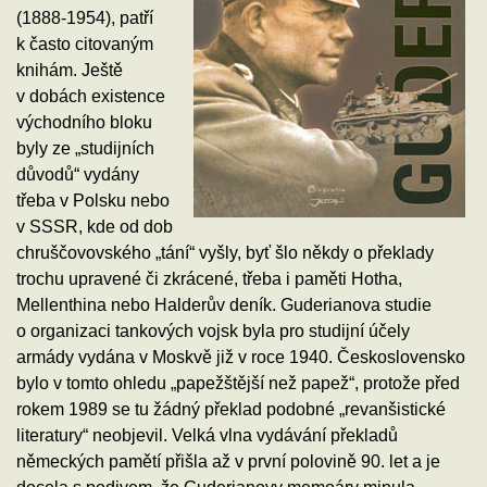
(1888-1954), patří
k často citovaným
knihám. Ještě
v dobách existence
východního bloku
byly ze „studijních
důvodů“ vydány
třeba v Polsku nebo
v SSSR, kde od dob
chruščovovského „tání“ vyšly, byť šlo někdy o překlady
trochu upravené či zkrácené, třeba i paměti Hotha,
Mellenthina nebo Halderův deník. Guderianova studie
o organizaci tankových vojsk byla pro studijní účely
armády vydána v Moskvě již v roce 1940. Československo
bylo v tomto ohledu „papežštější než papež“, protože před
rokem 1989 se tu žádný překlad podobné „revanšistické
literatury“ neobjevil. Velká vlna vydávání překladů
německých pamětí přišla až v první polovině 90. let a je