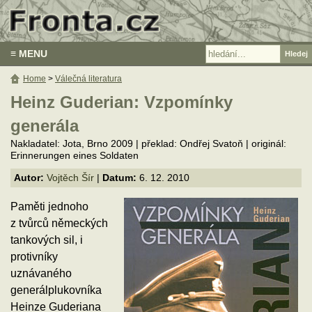
≡ MENU
Home
>
Válečná literatura
Heinz Guderian: Vzpomínky
generála
Nakladatel: Jota, Brno 2009 | překlad: Ondřej Svatoň | originál:
Erinnerungen eines Soldaten
Autor:
Vojtěch Šír
|
Datum:
6. 12. 2010
Paměti jednoho
z tvůrců německých
tankových sil, i
protivníky
uznávaného
generálplukovníka
Heinze Guderiana