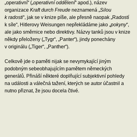
„operativní“ („
operativní oddělení
“ apod.), název
organizace
Kraft durch Freude
neznamená „
Silou
k radosti
“, jak se v knize píše, ale přesně naopak „Radostí
k síle“, Hitlerovy Weisungen nepřekládáme jako „
pokyny
“,
ale jako směrnice nebo direktivy. Názvy tanků jsou v knize
někdy přeloženy („Tygr“, „Panter“), jindy ponechány
v originálu („Tiger“, „Panther“).
Celkově jde o paměti nijak se nevymykající jiným
podobným sebeobhajujícím pamětem německých
generálů. Přináší některé doplňující subjektivní pohledy
na události a válečná tažení, kterých se autor účastnil a
nutno přiznat, že jsou docela čtivé.