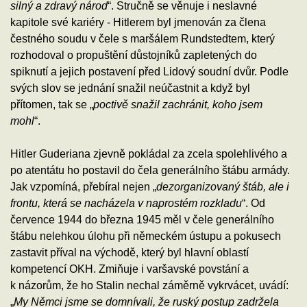
silný a zdravý národ
“. Stručně se věnuje i neslavné
kapitole své kariéry - Hitlerem byl jmenován za člena
čestného soudu v čele s maršálem Rundstedtem, který
rozhodoval o propuštění důstojníků zapletených do
spiknutí a jejich postavení před Lidový soudní dvůr. Podle
svých slov se jednání snažil neúčastnit a když byl
přítomen, tak se „
poctivě snažil zachránit, koho jsem
mohl
“.
Hitler Guderiana zjevně pokládal za zcela spolehlivého a
po atentátu ho postavil do čela generálního štábu armády.
Jak vzpomíná, přebíral nejen „
dezorganizovaný štáb, ale i
frontu, která se nacházela v naprostém rozkladu
“. Od
července 1944 do března 1945 měl v čele generálního
štábu nelehkou úlohu při německém ústupu a pokusech
zastavit příval na východě, který byl hlavní oblastí
kompetencí OKH. Zmiňuje i varšavské povstání a
k názorům, že ho Stalin nechal záměrně vykrvácet, uvádí:
„
My Němci jsme se domnívali, že ruský postup zadržela