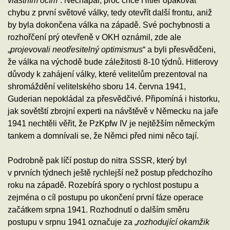
vlastním očím
“. Nechápal, proč chce Hitler opakovat
chybu z první světové války, tedy otevřít další frontu, aniž
by byla dokončena válka na západě. Své pochybnosti a
rozhořčení prý otevřeně v OKH oznámil, zde ale
„
projevovali neotřesitelný optimismus
“ a byli přesvědčeni,
že válka na východě bude záležitosti 8-10 týdnů. Hitlerovy
důvody k zahájení války, které velitelům prezentoval na
shromáždění velitelského sboru 14. června 1941,
Guderian nepokládal za přesvědčivé. Připomíná i historku,
jak sovětští zbrojní experti na návštěvě v Německu na jaře
1941 nechtěli věřit, že PzKpfw IV je nejtěžším německým
tankem a domnívali se, že Němci před nimi něco tají.
Podrobně pak líčí postup do nitra SSSR, který byl
v prvních týdnech ještě rychlejší než postup předchozího
roku na západě. Rozebírá spory o rychlost postupu a
zejména o cíl postupu po ukončení první fáze operace
začátkem srpna 1941. Rozhodnutí o dalším směru
postupu v srpnu 1941 označuje za „
rozhodující okamžik