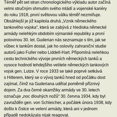
Téměř pět set stran chronologického výkladu autor začíná
velmi stručným shrnutím svého mládí a vojenské kariéry
do roku 1918, první světovou válku téměř nezmiňuje.
Obsáhlejší je již kapitola druhá „Vznik německého
tankového vojska“, která se zabývá z hlediska německé
armády nelehkým obdobím výmarské republiky a první
polovinou 30. let. Guderian nás seznamuje s tím, jak se
vůbec k tankům dostal, jak ho oslovily zahraniční studie
autorů jako Fuller nebo Liddell-Hart. Připomíná nelehkou
cestu technického vývoje prvních německých tanků a
vysoce hodnotí tehdejšího velitele německých tankových
vojsk gen. Lutze. V roce 1933 se také poprvé setkává
s Hitlerem, který se o vývoj tanků hned od počátku dost
zajímal, čímž na Guderiana udělal poměrně příznivý
dojem. Za dva černé okamžiky armády ve 30. letech
označuje „noc dlouhých nožů“ 30. června 1934, kdy byl
zavražděn gen. von Schleicher, a počátek února 1938, kdy
došlo k čistce ve velení armády, která ani v jednom
případě nedokázala nijak reagovat.