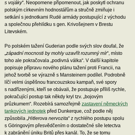
s vojáky
“. Neopomene připomenout, jak poskytl ochranu
polským církevním hodnostářům a stručně zmiňuje i
setkání s jednotkami Rudé armády postupující z východu
a společnou přehlídku s gen. Krivošejnem v Brestu
Litevském.
Po polském tažení Guderian podle svých slov doufal, že
„
západní mocnosti by mohly uzavřít rozumný mír
“, místo
toho ale pokračovala „podivná válka“. V další kapitole
popisuje přípravu nového plánu tažení proti Francii, na
jehož tvorbě se výrazně s Mansteinem podílel. Podrobně
líčí velmi úspěšnou francouzskou kampaň, své spory
s nadřízenými, kteří se obávali, že postupuje příliš rychle,
pokračující postup tak někdy kryl tzv. „bojovým
průzkumem“. Rozebírá samozřejmě
zastavení německých
tankových jednotek
před Dunkerque, což podle něj
způsobila „
Hitlerova nervozita
“ z rychlého postupu spolu
s Göringovým přesvědčením o dostatečné síle letectva
k zabránění úniku Britů přes kanál. To, že se tomu