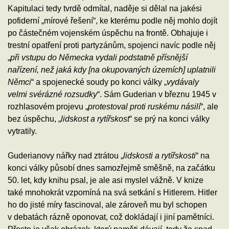
Kapitulaci tedy tvrdě odmítal, naděje si dělal na jakési
pofiderní „mírové řešení“, ke kterému podle něj mohlo dojít
po částečném vojenském úspěchu na frontě. Obhajuje i
trestní opatření proti partyzánům, spojenci navíc podle něj
„
při vstupu do Německa vydali podstatně přísnější
nařízení, než jaká kdy [na okupovaných územích] uplatnili
Němci
“ a spojenecké soudy po konci války „
vydávaly
velmi svérázné rozsudky
“. Sám Guderian v březnu 1945 v
rozhlasovém projevu „
protestoval proti ruskému násilí
“, ale
bez úspěchu, „
lidskost a rytířskost
“ se prý na konci války
vytratily.
Guderianovy nářky nad ztrátou „
lidskosti a rytířskosti
“ na
konci války působí dnes samozřejmě směšně, na začátku
50. let, kdy knihu psal, je ale asi myslel vážně. V knize
také mnohokrát vzpomíná na svá setkání s Hitlerem. Hitler
ho do jisté míry fascinoval, ale zároveň mu byl schopen
v debatách rázně oponovat, což dokládají i jiní pamětníci.