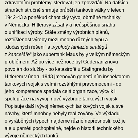
zdravotními problémy, sledoval jen zpovzdálí. Na dalších
stranách stručně shrnuje průběh tankové války v letech
1942-43 a poněkud chaotický vývoj obrněné techniky
v Německu, Hitlerovy zásahy a neúspěšnou snahu
o unifikaci výroby. Stále změny výrobních plánů,
roztříštěnost výroby mezi mnoho různých typů a
„dočasných řešení“ a „
výplody fantazie stratégů
z kanceláře
“ jako supertank Maus byly velkým německým
problémem. Až po více než roce byl Guderian znovu
povolán do služby - po katastrofě u Stalingradu byl
Hitlerem v únoru 1943 jmenován generálním inspektorem
tankových vojsk s velmi rozsáhlými pravomocemi - do
jeho kompetence spadala celá organizace, výcvik i
spolupráce na vývoji nové výzbroje tankových vojsk.
Popisuje další vývoj německých tankových vojsk a své
návrhy, které mnohdy nebyly realizovány. Ve výkladu
o vyráběných typech najdeme různé nepřesnosti, což je
ale u pamětí pochopitelné, nejde o historii technického
vývoje německých tanků.