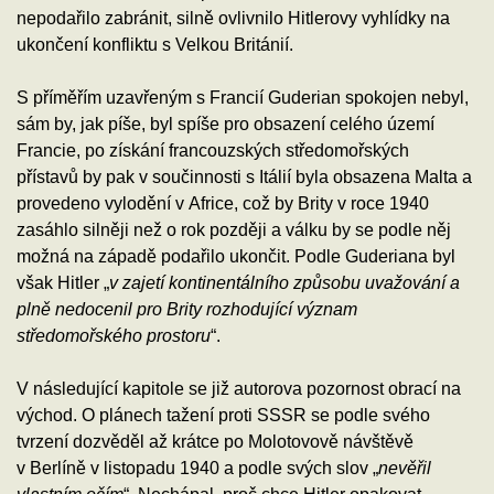
nepodařilo zabránit, silně ovlivnilo Hitlerovy vyhlídky na
ukončení konfliktu s Velkou Británií.
S příměřím uzavřeným s Francií Guderian spokojen nebyl,
sám by, jak píše, byl spíše pro obsazení celého území
Francie, po získání francouzských středomořských
přístavů by pak v součinnosti s Itálií byla obsazena Malta a
provedeno vylodění v Africe, což by Brity v roce 1940
zasáhlo silněji než o rok později a válku by se podle něj
možná na západě podařilo ukončit. Podle Guderiana byl
však Hitler „
v zajetí kontinentálního způsobu uvažování a
plně nedocenil pro Brity rozhodující význam
středomořského prostoru
“.
V následující kapitole se již autorova pozornost obrací na
východ. O plánech tažení proti SSSR se podle svého
tvrzení dozvěděl až krátce po Molotovově návštěvě
v Berlíně v listopadu 1940 a podle svých slov „
nevěřil