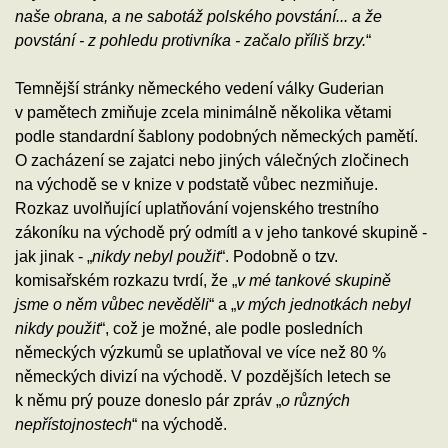
naše obrana, a ne sabotáž polského povstání... a že
povstání - z pohledu protivníka - začalo příliš brzy.
“
Temnější stránky německého vedení války Guderian
v pamětech zmiňuje zcela minimálně několika větami
podle standardní šablony podobných německých pamětí.
O zacházení se zajatci nebo jiných válečných zločinech
na východě se v knize v podstatě vůbec nezmiňuje.
Rozkaz uvolňující uplatňování vojenského trestního
zákoníku na východě prý odmítl a v jeho tankové skupině -
jak jinak - „
nikdy nebyl použit
“. Podobně o tzv.
komisařském rozkazu tvrdí, že „
v mé tankové skupině
jsme o něm vůbec nevěděli
“ a „
v mých jednotkách nebyl
nikdy použit
“, což je možné, ale podle posledních
německých výzkumů se uplatňoval ve více než 80 %
německých divizí na východě. V pozdějších letech se
k němu prý pouze doneslo pár zpráv „
o různých
nepřístojnostech
“ na východě.