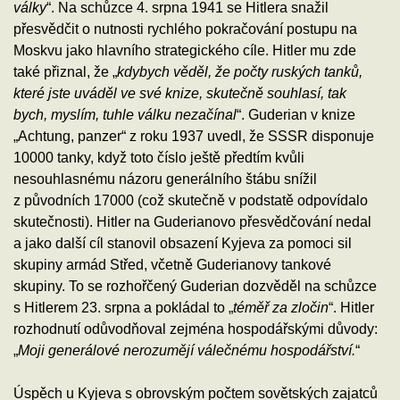
války
“. Na schůzce 4. srpna 1941 se Hitlera snažil
přesvědčit o nutnosti rychlého pokračování postupu na
Moskvu jako hlavního strategického cíle. Hitler mu zde
také přiznal, že „
kdybych věděl, že počty ruských tanků,
které jste uváděl ve své knize, skutečně souhlasí, tak
bych, myslím, tuhle válku nezačínal
“. Guderian v knize
„Achtung, panzer“ z roku 1937 uvedl, že SSSR disponuje
10000 tanky, když toto číslo ještě předtím kvůli
nesouhlasnému názoru generálního štábu snížil
z původních 17000 (což skutečně v podstatě odpovídalo
skutečnosti). Hitler na Guderianovo přesvědčování nedal
a jako další cíl stanovil obsazení Kyjeva za pomoci sil
skupiny armád Střed, včetně Guderianovy tankové
skupiny. To se rozhořčený Guderian dozvěděl na schůzce
s Hitlerem 23. srpna a pokládal to „
téměř za zločin
“. Hitler
rozhodnutí odůvodňoval zejména hospodářskými důvody:
„
Moji generálové nerozumějí válečnému hospodářství.
“
Úspěch u Kyjeva s obrovským počtem sovětských zajatců