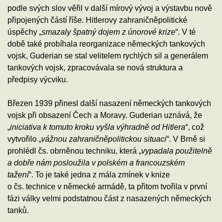
podle svých slov věřil v další mírový vývoj a výstavbu nově
připojených částí říše. Hitlerovy zahraničněpolitické
úspěchy „
smazaly špatný dojem z únorové krize
“. V té
době také probíhala reorganizace německých tankových
vojsk, Guderian se stal velitelem rychlých sil a generálem
tankových vojsk, zpracovávala se nová struktura a
předpisy výcviku.
Březen 1939 přinesl další nasazení německých tankových
vojsk při obsazení Čech a Moravy. Guderian uznává, že
„
iniciativa k tomuto kroku vyšla výhradně od Hitlera
“, což
vytvořilo „
vážnou zahraničněpolitickou situaci
“. V Brně si
prohlédl čs. obrněnou techniku, která „
vypadala použitelně
a dobře nám posloužila v polském a francouzském
tažení
“. To je také jedna z mála zmínek v knize
o čs. technice v německé armádě, ta přitom tvořila v první
fázi války velmi podstatnou část z nasazených německých
tanků.