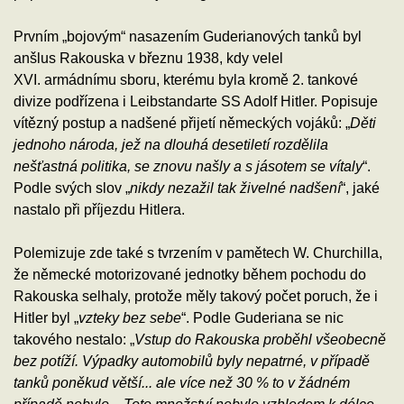
Prvním „bojovým“ nasazením Guderianových tanků byl
anšlus Rakouska v březnu 1938, kdy velel
XVI. armádnímu sboru, kterému byla kromě 2. tankové
divize podřízena i Leibstandarte SS Adolf Hitler. Popisuje
vítězný postup a nadšené přijetí německých vojáků: „
Děti
jednoho národa, jež na dlouhá desetiletí rozdělila
nešťastná politika, se znovu našly a s jásotem se vítaly
“.
Podle svých slov „
nikdy nezažil tak živelné nadšení
“, jaké
nastalo při příjezdu Hitlera.
Polemizuje zde také s tvrzením v pamětech W. Churchilla,
že německé motorizované jednotky během pochodu do
Rakouska selhaly, protože měly takový počet poruch, že i
Hitler byl „
vzteky bez sebe
“. Podle Guderiana se nic
takového nestalo: „
Vstup do Rakouska proběhl všeobecně
bez potíží. Výpadky automobilů byly nepatrné, v případě
tanků poněkud větší... ale více než 30 % to v žádném