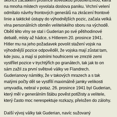
skončil začátkem prosince sovětskou protiofenzivou, která
na mnoha místech vyvolala doslova paniku. Vrchní velení
odmítalo návrhy frontových generálů na zkrácení frontové
linie a taktické ústupy do výhodnějších pozic, začala velká
vlna personálních obměn velitelského sboru na východě.
Obětí této vlny se stal i Guderian po své pětihodinové
debatě, místy až hádce, s Hitlerem 20. prosince 1941.
Hitler mu na jeho požadavek povolit stažení vojsk na
výhodnější pozice odpověděl, že vojska mají zůstat tam,
kde jsou, a mají si polními houfnicemi ve zmrzlé zemi
vystřílet pozice v trychtýřích po granátech, tak jak to on
sám zažil za první světové války ve Flandrech.
Guderianovy námitky, že v takových mrazech a s tak
malými počty děl se vystřílí maximálně jamky velikosti
umyvadla, nebral v potaz. 26. prosince 1941 byl Guderian,
který měl v generálním štábu pověst potížisty a velitele,
který často moc nerespektuje rozkazy, přeložen do zálohy.
Další vývoj války tak Guderian, navíc sužovaný