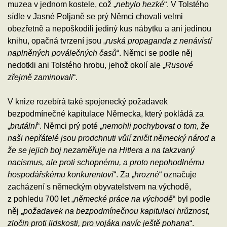
muzea v jednom kostele, což „
nebylo hezké
“. V Tolstého
sídle v Jasné Poljaně se prý Němci chovali velmi
obezřetně a nepoškodili jediný kus nábytku a ani jedinou
knihu, opačná tvrzení jsou „
ruská propaganda z nenávistí
naplněných poválečných časů
“. Němci se podle něj
nedotkli ani Tolstého hrobu, jehož okolí ale „
Rusové
zřejmě zaminovali
“.
V knize rozebírá také spojenecký požadavek
bezpodmínečné kapitulace Německa, který pokládá za
„
brutální
“. Němci prý poté „
nemohli pochybovat o tom, že
naši nepřátelé jsou prodchnuti vůlí zničit německý národ a
že se jejich boj nezaměřuje na Hitlera a na takzvaný
nacismus, ale proti schopnému, a proto nepohodlnému
hospodářskému konkurentovi
“. Za „
hrozné
“ označuje
zacházení s německým obyvatelstvem na východě,
z pohledu 700 let „
německé práce na východě
“ byl podle
něj „
požadavek na bezpodmínečnou kapitulaci hrůznost,
zločin proti lidskosti, pro vojáka navíc ještě pohana
“.