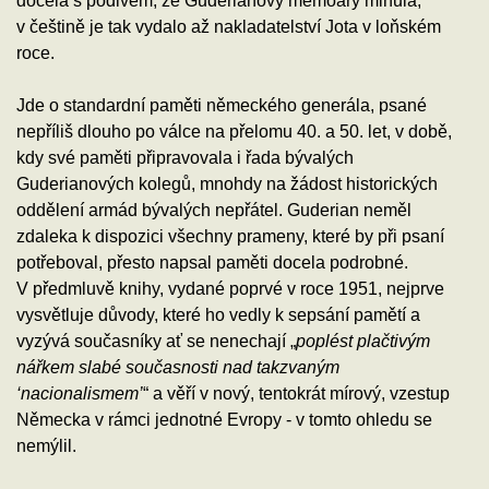
docela s podivem, že Guderianovy memoáry minula,
v češtině je tak vydalo až nakladatelství Jota v loňském
roce.
Jde o standardní paměti německého generála, psané
nepříliš dlouho po válce na přelomu 40. a 50. let, v době,
kdy své paměti připravovala i řada bývalých
Guderianových kolegů, mnohdy na žádost historických
oddělení armád bývalých nepřátel. Guderian neměl
zdaleka k dispozici všechny prameny, které by při psaní
potřeboval, přesto napsal paměti docela podrobné.
V předmluvě knihy, vydané poprvé v roce 1951, nejprve
vysvětluje důvody, které ho vedly k sepsání pamětí a
vyzývá současníky ať se nenechají „
poplést plačtivým
nářkem slabé současnosti nad takzvaným
‘nacionalismem’
“ a věří v nový, tentokrát mírový, vzestup
Německa v rámci jednotné Evropy - v tomto ohledu se
nemýlil.