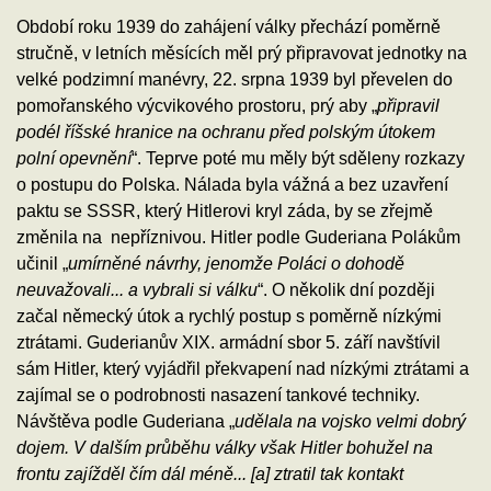
Období roku 1939 do zahájení války přechází poměrně
stručně, v letních měsících měl prý připravovat jednotky na
velké podzimní manévry, 22. srpna 1939 byl převelen do
pomořanského výcvikového prostoru, prý aby „
připravil
podél říšské hranice na ochranu před polským útokem
polní opevnění
“. Teprve poté mu měly být sděleny rozkazy
o postupu do Polska. Nálada byla vážná a bez uzavření
paktu se SSSR, který Hitlerovi kryl záda, by se zřejmě
změnila na nepříznivou. Hitler podle Guderiana Polákům
učinil „
umírněné návrhy, jenomže Poláci o dohodě
neuvažovali... a vybrali si válku
“. O několik dní později
začal německý útok a rychlý postup s poměrně nízkými
ztrátami. Guderianův XIX. armádní sbor 5. září navštívil
sám Hitler, který vyjádřil překvapení nad nízkými ztrátami a
zajímal se o podrobnosti nasazení tankové techniky.
Návštěva podle Guderiana „
udělala na vojsko velmi dobrý
dojem. V dalším průběhu války však Hitler bohužel na
frontu zajížděl čím dál méně... [a] ztratil tak kontakt