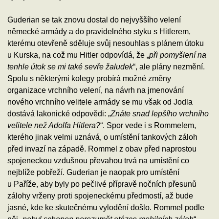
Guderian se tak znovu dostal do nejvyššího velení
německé armády a do pravidelného styku s Hitlerem,
kterému otevřeně sděluje svůj nesouhlas s plánem útoku
u Kurska, na což mu Hitler odpovídá, že „
při pomyšlení na
tenhle útok se mi také sevře žaludek
“, ale plány nezmění.
Spolu s některými kolegy probírá možné změny
organizace vrchního velení, na návrh na jmenování
nového vrchního velitele armády se mu však od Jodla
dostává lakonické odpovědi: „
Znáte snad lepšího vrchního
velitele než Adolfa Hitlera?
“. Spor vede i s Rommelem,
kterého jinak velmi uznává, o umístění tankových záloh
před invazí na západě. Rommel z obav před naprostou
spojeneckou vzdušnou převahou trvá na umístění co
nejblíže pobřeží. Guderian je naopak pro umístění
u Paříže, aby byly po pečlivé přípravě nočních přesunů
zálohy vrženy proti spojeneckému předmostí, až bude
jasné, kde ke skutečnému vylodění došlo. Rommel podle