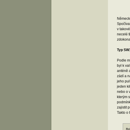
Němec
Spočíval
v takové
necelé t
zdokona
Typ SW1
Podle mn
byl k va
anténě 
zádí a n
jeho pul
jeden ki
nebo o v
kterým s
podmínk
zajistit
Takto o 
Br