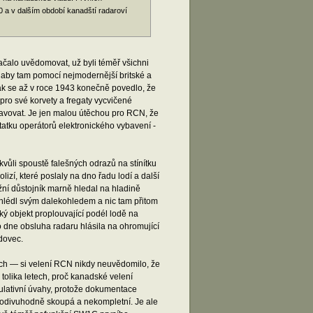
0 a v dalším období kanadští radaroví
ačalo uvědomovat, už byli téměř všichni
ě, aby tam pomocí nejmodernější britské a
 tak se až v roce 1943 konečně povedlo, že
ro své korvety a fregaty vycvičené
ravovat. Je jen malou útěchou pro RCN, že
atku operátorů elektronického vybavení -
vůli spoustě falešných odrazů na stínítku
í, které poslaly na dno řadu lodí a další
ážní důstojník marně hledal na hladině
hlédl svým dalekohledem a nic tam přitom
ý objekt proplouvající podél lodě na
 dne obsluha radaru hlásila na ohromující
edovec.
ech — si velení RCN nikdy neuvědomilo, že
tolika letech, proč kanadské velení
kulativní úvahy, protože dokumentace
 podivuhodně skoupá a nekompletní. Je ale