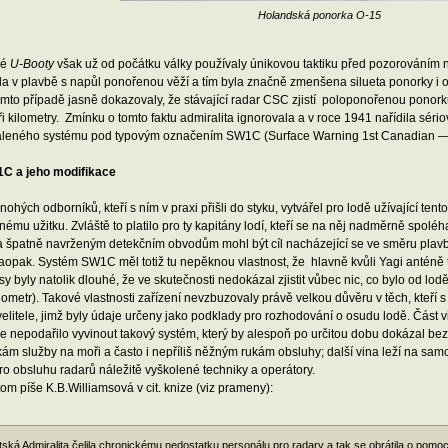
Holandská ponorka O-15
ké
U-Booty
však už od počátku války používaly únikovou taktiku před pozorováním na
a v plavbě s napůl ponořenou věží a tím byla značně zmenšena silueta ponorky i o
mto případě jasně dokazovaly, že stávající radar CSC zjistí poloponořenou ponorku
ři kilometry. Zmínku o tomto faktu admiralita ignorovala a v roce 1941 nařídila sér
leného systému pod typovým označením SW1C (Surface Warning 1st Canadian — 
C a jeho modifikace
ohých odborníků, kteří s ním v praxi přišli do styku, vytvářel pro lodě užívající te
lnému užitku. Zvláště to platilo pro ty kapitány lodí, kteří se na něj nadměrně spoléh
a špatně navrženým detekčním obvodům mohl být cíl nacházející se ve směru plavby
aopak. Systém SW1C měl totiž tu nepěknou vlastnost, že hlavně kvůli Yagi anténě t
sy byly natolik dlouhé, že ve skutečnosti nedokázal zjistit vůbec nic, co bylo od l
lometr). Takové vlastnosti zařízení nevzbuzovaly právě velkou důvěru v těch, kteří s
elitele, jimž byly údaje určeny jako podklady pro rozhodování o osudu lodě. Část 
e nepodařilo vyvinout takový systém, který by alespoň po určitou dobu dokázal be
ám služby na moři a často i nepříliš něžným rukám obsluhy; další vina leží na sa
 pro obsluhu radarů náležitě vyškolené techniky a operátory.
tom píše K.B.Williamsová v cit. knize (viz prameny):
itská Admiralita čelila chronickému nedostatku personálu pro radary a tak se obrátila o pom