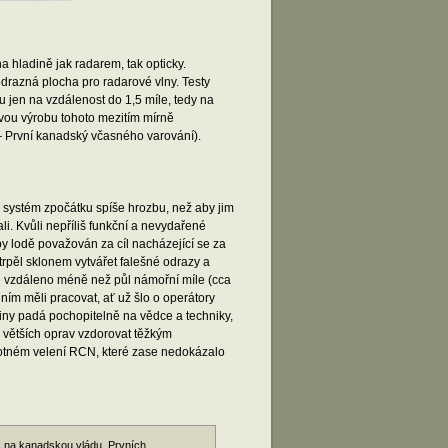
 hladině jak radarem, tak opticky.
drazná plocha pro radarové vlny. Testy
 jen na vzdálenost do 1,5 míle, tedy na
iovou výrobu tohoto mezitím mírně
První kanadský včasného varování).
nto systém zpočátku spíše hrozbu, než aby jim
ali. Kvůli nepříliš funkční a nevydařené
 lodě považován za cíl nacházející se za
rpěl sklonem vytvářet falešné odrazy a
odě vzdáleno méně než půl námořní míle (cca
 ním měli pracovat, ať už šlo o operátory
viny padá pochopitelně na vědce a techniky,
z větších oprav vzdorovat těžkým
motném velení RCN, které zase nedokázalo
oc na kanadskou vládu. Prvních