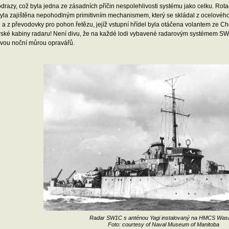
drazy, což byla jedna ze zásadních příčin nespolehlivosti systému jako celku. R
la zajištěna nepohodlným primitivním mechanismem, který se skládal z ocelového
a z převodovky pro pohon řetězu, jejíž vstupní hřídel byla otáčena volantem ze C
rské kabiny radaru! Není divu, že na každé lodi vybavené radarovým systémem S
vou noční můrou opravářů.
Radar SW1C s anténou Yagi instalovaný na HMCS Was
Foto: courtesy of Naval Museum of Manitoba