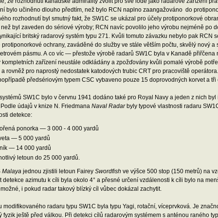
é, že rozhodnutí kanadské admirality zvolit pro své lodě jako radarové zařízení 
ní bylo učiněno dlouho předtím, než bylo RCN naplno zaangažováno do protiponor
ho rozhodnutí byl smutný fakt, že SW1C se ukázal pro účely protiponorkové obrany
 než byl zaveden do sériové výroby; RCN navíc povolilo jeho výrobu nejméně po do
vynikající britský radarový systém typu 271. Kvůli tomuto závazku nebylo pak RCN
 protiponorkové ochrany, zaváděné do služby ve stále větším počtu, skvělý nový a 
etrovém pásmu. A co víc — přestože výrobě radarů SW1C byla v Kanadě přiřčena ne
 kompletních zařízení neustále odkládány a zpožďovány kvůli pomalé výrobě potř
a rovněž pro naprostý nedostatek katodových trubic CRT pro pracoviště operátora.
opřípadě předsériovým typem CSC vybaveno pouze 15 doprovodných korvet a tři 
 systémů SW1C bylo v červnu 1941 dodáno také pro Royal Navy a jeden z nich byl 
. Podle údajů v knize N. Friedmana
Naval Radar
byly typové vlastnosti radaru SW1C
sti detekce:
ořená ponorka — 3 000 - 4 000 yardů
veta — 5 000 yardů
žník — 14 000 yardů
notlivý letoun do 25 000 yardů.
S
Malaya
jednou zjistili letoun Fairey
Swordfish
ve výšce 500 stop (150 metrů) na vz
 detekce azimutu k cíli byla okolo 4° a přesné určení vzdálenosti k cíli bylo na me
možné, i pokud radar takový blízký cíl vůbec dokázal zachytit.
 modifikovaného radaru typu SW1C byla typu Yagi, rotační, víceprvková. Je značnou
 fyzik ještě před válkou. Při detekci cílů radarovým systémem s anténou raného typu