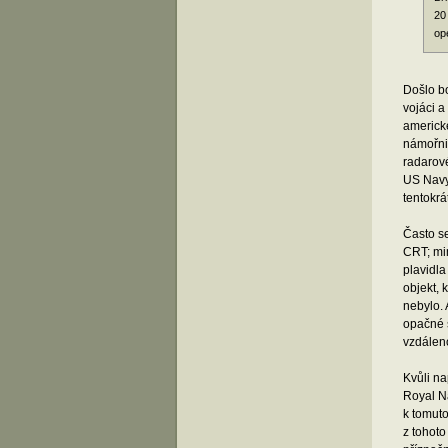
20
op
Došlo bo
vojáci a
americké
námořni
radarov
US Navy
tentokr
Často se
CRT; mim
plavidla
objekt,
nebylo. 
opačné 
vzdáleno
Kvůli na
Royal Na
k tomuto
z tohoto