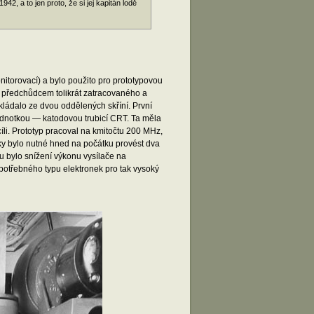
, a to jen proto, že si jej kapitán lodě
torovací) a bylo použito pro prototypovou
ým předchůdcem tolikrát zatracovaného a
ládalo ze dvou oddělených skříní. První
jednotkou — katodovou trubicí CRT. Ta měla
li. Prototyp pracoval na kmitočtu 200 MHz,
ky bylo nutné hned na počátku provést dva
u bylo snížení výkonu vysílače na
potřebného typu elektronek pro tak vysoký