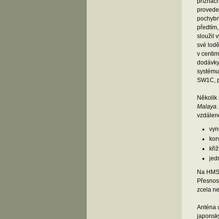
příznačn
provede
pochybné
předtím,
sloužil 
své lodě
v centim
dodávky
systému 
SW1C, p
Několik
Malaya
vzdáleno
vyn
kor
kři
jed
Na HM
Přesnost
zcela ne
Anténa u
japonský