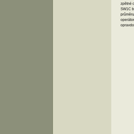
zpětné o
SW1C by
průměru 
operáto
opravdo