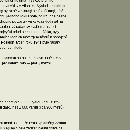
právě téměř nefunkční SW1C prvního
kové války v Atlantiku. Výsledkem tohoto
 být silně zastaralý a málo účinný ještě
bu jednoho roku i poté, co už jinde běžně
 schopno po zbytek války včas dodávat na
spolehlivý radarový systém pracující
jvyšší priorita hned od počátku, byly
ebných lodních motorgenerátorů k napájení
 Poslední týden roku 1941 bylo radary
obchodní lodě.
instalován na palubu bitevní lodě HMS
 pro detekci tyto — platily mezní
dálenost cca 20 000 yardů (asi 18 km).
nší dálku než 1 000 yardů (cca 900 metrů)
 ironií osudu, že tento typ antény vyvinul
 Yagi bylo celé zařízení velmi citlivé na