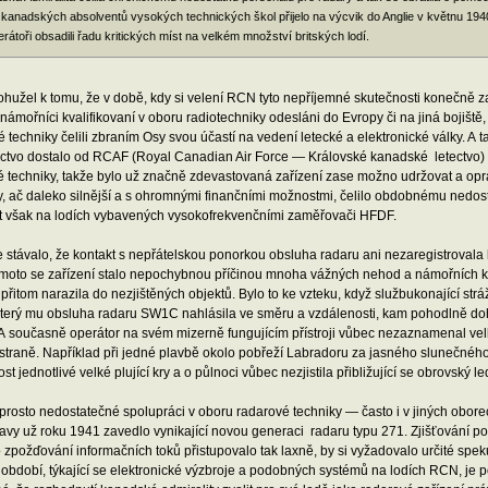
 kanadských absolventů vysokých technických škol přijelo na výcvik do Anglie v květnu 194
erátoři obsadili řadu kritických míst na velkém množství britských lodí.
hužel k tomu, že v době, kdy si velení RCN tyto nepříjemné skutečnosti konečně z
 námořníci kvalifikovaní v oboru radiotechniky odesláni do Evropy či na jiná bojišt
 techniky čelili zbraním Osy svou účastí na vedení letecké a elektronické války. A
ctvo dostalo od RCAF (Royal Canadian Air Force — Královské kanadské letectvo) p
é techniky, takže bylo už značně zdevastovaná zařízení zase možno udržovat a op
, ač daleko silnější a s ohromnými finančními možnostmi, čelilo obdobnému nedost
át však na lodích vybavených vysokofrekvenčními zaměřovači HFDF.
 stávalo, že kontakt s nepřátelskou ponorkou obsluha radaru ani nezaregistrovala k
oto se zařízení stalo nepochybnou příčinou mnoha vážných nehod a námořních koliz
 přitom narazila do nezjištěných objektů. Bylo to ke vzteku, když službukonající str
 který mu obsluha radaru SW1C nahlásila ve směru a vzdálenosti, kam pohodlně do
A současně operátor na svém mizerně fungujícím přístroji vůbec nezaznamenal velk
straně. Například při jedné plavbě okolo pobřeží Labradoru za jasného slunečného
st jednotlivé velké plující kry a o půlnoci vůbec nezjistila přibližující se obrovský l
prosto nedostatečné spolupráci v oboru radarové techniky — často i v jiných obor
vy už roku 1941 zavedlo vynikající novou generaci radaru typu 271. Zjišťování po 
 zpožďování informačních toků přistupovalo tak laxně, by si vyžadovalo určité spe
 období, týkající se elektronické výzbroje a podobných systémů na lodích RCN, je