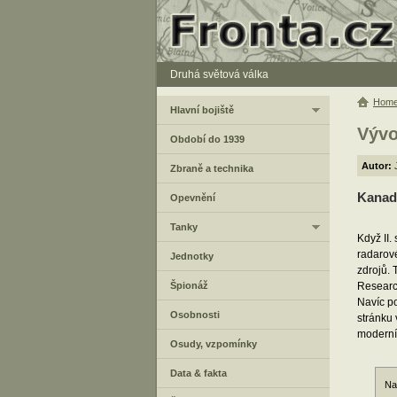
Druhá světová válka
Hom
Hlavní bojiště
Vývo
Období do 1939
Autor:
Zbraně a technika
Kanads
Opevnění
Tanky
Když II
radarov
Jednotky
zdrojů. 
Špionáž
Researc
Navíc p
Osobnosti
stránku
moderní 
Osudy, vzpomínky
Data & fakta
Na