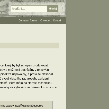
Diskuzní forum
O webu
Kontakt
ce, který by byl schopen produkovat
eby a možností pokrývány z britských
piček za uspokojivý, a proto se National
vývoj vlastního radarového zařízení.
Ottawě, které mělo na starosti technickou
ostatky ve vybavení technikou, tou novou a
činné asdicy. Například torpédoborec