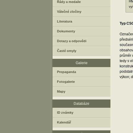
H
Řády a medaile
vy
Válečné zločiny
Literatura
Typ CS
Dokumenty
Označen
předséri
Dotazy a odpovědi
současn
obsahova
Časté omyly
průměr o
tedy s 
Galerie
konstruk
podstatn
Propaganda
výkon; 
Fotogalerie
Mapy
Databáze
ID známky
Kalendář