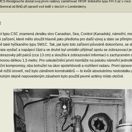
MCS
Restigouche
dostal svůj první radiový zaměřovač HFDF britského typu FH-3 až v roce 1942
škemral od Britů při opravě své lodě v docích v Londonderry.
C
í typu CSC znamená zkratku slov Canadian, Sea, Control (Kanadský, námořní, moni
i zařízení, které mělo sloužit hlavně jako předloha pro další vývoj a stalo se přím
ě také hýčkaného typu SW1C. Tak, jak bylo toto zařízení původně dokončeno, se sk
la vysílač a napájecí část a ve druhé byl umístěn přijímač spolu se zobrazovací 
brazovky pět palců (cca 13 cm) a sloužila k zobrazování informací o zachyceném cí
vlnovou délkou 1,5 metru. Pro uskutečnění první montáže na palubu námořní jednot
ční kompromisy, oba bohužel na úkor spolehlivosti a rozlišení radaru. První úpravo
ě nižší úroveň, než bylo záměrem konstruktérů — to kvůli absolutnímu nedostatku 
druhým stejně nepovedeným zásahem bylo použití pevné antény místo otočné.