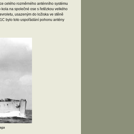
otace celého rozměrného anténního systému
 kola na společné ose s řetězkou velkého
hevroletu, usazeným do ložiska ve stěně
W1C bylo toto uspořádání pohonu antény
aga