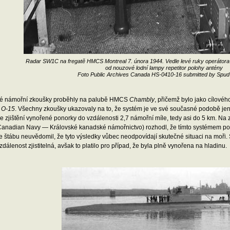
Radar SW1C na fregatě HMCS Montreal 7. února 1944. Vedle levé ruky operátora 
od nouzové lodní lampy repetitor polohy antény
Foto Public Archives Canada HS-0410-16 submitted by Spu
né námořní zkoušky proběhly na palubě HMCS
Chambly
, přičemž bylo jako cílové
y
O-15
. Všechny zkoušky ukazovaly na to, že systém je ve své současné podobě jen
e zjištění vynořené ponorky do vzdálenosti 2,7 námořní míle, tedy asi do 5 km. Na 
Canadian Navy — Královské kanadské námořnictvo) rozhodl, že tímto systémem pos
ve štábu neuvědomil, že tyto výsledky vůbec neodpovídají skutečné situaci na moř
dálenost zjistitelná, avšak to platilo pro případ, že byla plně vynořena na hladinu.