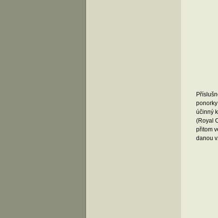
Přísluš
ponork
účinný k
(Royal 
přitom 
danou vz