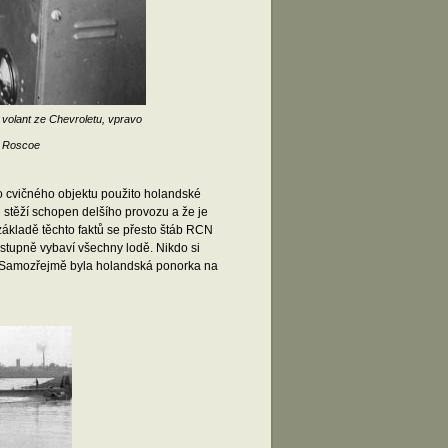
volant ze Chevroletu, vpravo
d Roscoe
ho cvičného objektu použito holandské
 stěží schopen delšího provozu a že je
základě těchto faktů se přesto štáb RCN
tupně vybaví všechny lodě. Nikdo si
i. Samozřejmě byla holandská ponorka na