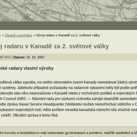
e
>
Zbraně a technika
> Vývoj radaru v Kanadě za 2. světové války
j radaru v Kanadě za 2. světové války
Jiří Kříž
|
Datum:
22. 10. 2007
ké radary vlastní výroby
. světová válka vypukla, na celém obrovském území Kanady neexistoval žádný výrob
é systémy. Jakékoliv případné požadavky na radarové vybavení měly být podle potř
Takovýto stav věci nepovažoval v Kanadě nikdo z vrcholných politiků a vojenských š
h Council (NRC — Národní rada pro výzkum) rozhodla zahájit okamžitě samostatný 
odle zprávy
Naval Service Headquarter
(Velitelství služeb námořnictva) sídlícího v 
 vybavení vojenských lodí, měla počtem nevelká kanadská námořní síla značné ned
zvlášť. Oficiální zpráva k tomu říká:
še korvety a torpédoborce mají nedostatek gyrokompasů a primitivní, nepříliš spolehlivé a ú