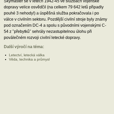
Skymaster se v letech 1942-45 ve službách vojenské
dopravy velice osvědčil (na celkem 79 642 letů připadly
pouhé 3 nehody!) a úspěšná služba pokračovala i po
válce v civilním sektoru. Pozdější civilní stroje byly známy
pod označením DC-4 a spolu s původními vojenskými C-
54 z "přebytků" sehrály nezastupitelnou úlohu při
poválečném rozvoji civilní letecké dopravy.
Další výročí na téma:
Letectví, letecká válka
Věda, technika a průmysl