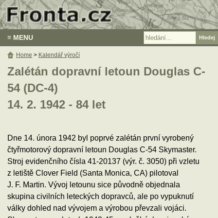
≡ MENU
Home
>
Kalendář výročí
Zalétán dopravní letoun Douglas C-
54 (DC-4)
14. 2. 1942 - 84 let
Dne 14. února 1942 byl poprvé zalétán první vyrobený
čtyřmotorový dopravní letoun Douglas C-54 Skymaster.
Stroj evidenčního čísla 41-20137 (výr. č. 3050) při vzletu
z letiště Clover Field (Santa Monica, CA) pilotoval
J. F. Martin. Vývoj letounu sice původně objednala
skupina civilních leteckých dopravců, ale po vypuknutí
války dohled nad vývojem a výrobou převzali vojáci.