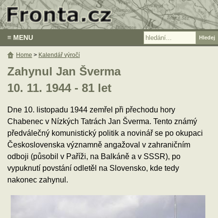
≡ MENU
Home
>
Kalendář výročí
Zahynul Jan Šverma
10. 11. 1944 - 81 let
Dne 10. listopadu 1944 zemřel při přechodu hory
Chabenec v Nízkých Tatrách Jan Šverma. Tento známý
předválečný komunistický politik a novinář se po okupaci
Československa významně angažoval v zahraničním
odboji (působil v Paříži, na Balkáně a v SSSR), po
vypuknutí povstání odletěl na Slovensko, kde tedy
nakonec zahynul.