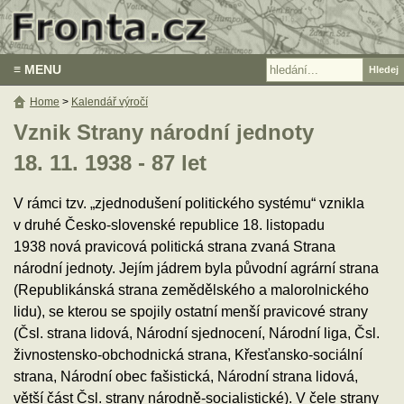
≡ MENU
Home
>
Kalendář výročí
Vznik Strany národní jednoty
18. 11. 1938 - 87 let
V rámci tzv. „zjednodušení politického systému“ vznikla
v druhé Česko-slovenské republice 18. listopadu
1938 nová pravicová politická strana zvaná Strana
národní jednoty. Jejím jádrem byla původní agrární strana
(Republikánská strana zemědělského a malorolnického
lidu), se kterou se spojily ostatní menší pravicové strany
(Čsl. strana lidová, Národní sjednocení, Národní liga, Čsl.
živnostensko-obchodnická strana, Křesťansko-sociální
strana, Národní obec fašistická, Národní strana lidová,
větší část Čsl. strany národně-socialistické). V čele strany