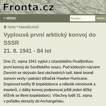
≡ MENU
Home
>
Kalendář výročí
Vyplouvá první arktický konvoj do
SSSR
21. 8. 1941 - 84 let
Dne 21. srpna 1941 vyplul z islandského Hvalfjörðuru
první konvoj do Sovětského svazu. Pod kódovým názvem
Dervish
se skrývalo šest obchodních lodí, které kromě
surovin vezly i patnáct stíhaček Hawker Hurricane.
Doprovod tvořily tři torpédoborce a několik minolovek a
trawlerů, z dálky konvoj podporoval ještě jeden těžký
křižník se třemi torpédoborci. Všechny lodě 31. srpna
v pořádku dorazily do Archangelsku.