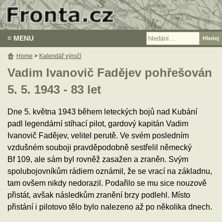
≡ MENU
Home
>
Kalendář výročí
Vadim Ivanovič Fadějev pohřešován
5. 5. 1943 - 83 let
Dne 5. května 1943 během leteckých bojů nad Kubání
padl legendární stíhací pilot, gardový kapitán Vadim
Ivanovič Fadějev, velitel perutě. Ve svém posledním
vzdušném souboji pravděpodobně sestřelil německý
Bf 109, ale sám byl rovněž zasažen a zraněn. Svým
spolubojovníkům rádiem oznámil, že se vrací na základnu,
tam ovšem nikdy nedorazil. Podařilo se mu sice nouzově
přistát, avšak následkům zranění brzy podlehl. Místo
přistání i pilotovo tělo bylo nalezeno až po několika dnech.