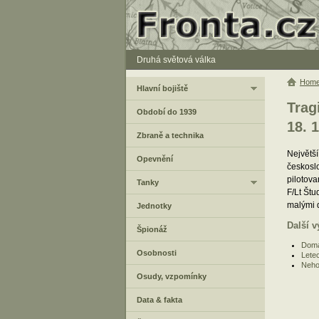
Druhá světová válka
Hom
Hlavní bojiště
Trag
Období do 1939
18. 1
Zbraně a technika
Největší
Opevnění
českoslo
pilotova
Tanky
F/Lt Štu
malými d
Jednotky
Další v
Špionáž
Domá
Osobnosti
Letec
Neho
Osudy, vzpomínky
Data & fakta