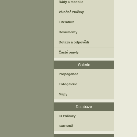
Řády a medaile
Válečné zločiny
Literatura
Dokumenty
Dotazy a odpovědi
Časté omyly
Galerie
Propaganda
Fotogalerie
Mapy
Databáze
ID známky
Kalendář