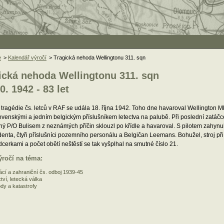
e
>
Kalendář výročí
> Tragická nehoda Wellingtonu 311. sqn
ická nehoda Wellingtonu 311. sqn
0. 1942 - 83 let
 tragédie čs. letců v RAF se udála 18. října 1942. Toho dne havaroval Wellington Mk
venskými a jedním belgickým příslušníkem letectva na palubě. Při poslední zatáčce p
ný P/O Bulisem z neznámých příčin sklouzl po křídle a havaroval. S pilotem zahyn
denta, čtyři příslušníci pozemního personálu a Belgičan Leemans. Bohužel, stroj při
cerkami a počet obětí neštěstí se tak vyšplhal na smutné číslo 21.
ýročí na téma:
cí a zahraniční čs. odboj 1939-45
tví, letecká válka
dy a katastrofy