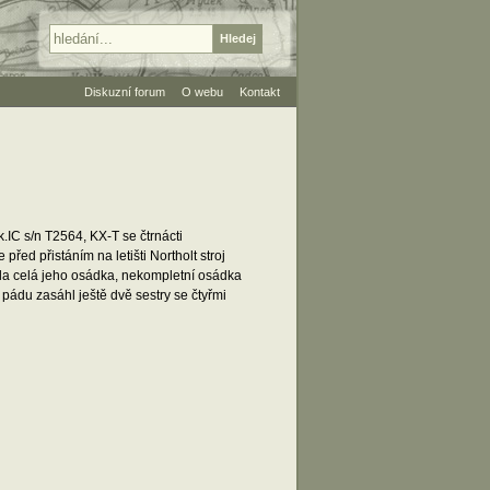
Diskuzní forum
O webu
Kontakt
.IC s/n T2564, KX-T se čtrnácti
řed přistáním na letišti Northolt stroj
ula celá jeho osádka, nekompletní osádka
 pádu zasáhl ještě dvě sestry se čtyřmi