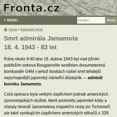
≡ MENU
Home
>
Kalendář výročí
Smrt admirála Jamamota
18. 4. 1943 - 83 let
Ráno okolo 9:40 dne 18. dubna 1943 byl nad jižním
pobřežím ostrova Bougainville sestřelen dvoumotorový
bombardér G4M v jehož troskách našel smrt tehdejší
nejschopnější japonský námořní důstojník —
admirál
Isoroku Jamamoto
.
Celá operace byla velkým úspěchem jednak amerických
zpravodajských služeb, které prolomily japonské kódy a
získaly itinerář Jamamotovy inspekční cesty po Tichomoří,
ale také vynikajícím úspěchem amerických stíhačů z 339.