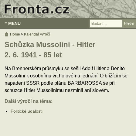
≡ MENU
Home
>
Kalendář výročí
Schůzka Mussolini - Hitler
2. 6. 1941 - 85 let
Na Brennerském průsmyku se sešli Adolf Hitler a Benito
Mussolini k osobnímu vrcholovému jednání. O blížícím se
napadení SSSR podle plánu BARBAROSSA se při
schůzce Hitler Mussolinimu nezmínil ani slovem.
Další výročí na téma:
Politické události