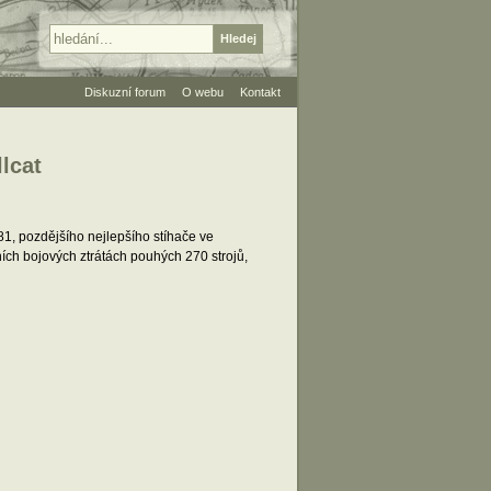
Diskuzní forum
O webu
Kontakt
lcat
1, pozdějšího nejlepšího stíhače ve
ích bojových ztrátách pouhých 270 strojů,