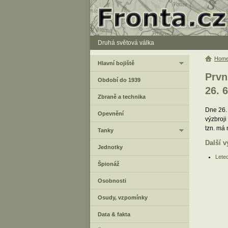
Druhá světová válka
Hom
Hlavní bojiště
Prvn
Období do 1939
26. 6
Zbraně a technika
Dne 26.
Opevnění
výzbroj
tzn. má 
Tanky
Další v
Jednotky
Letec
Špionáž
Osobnosti
Osudy, vzpomínky
Data & fakta