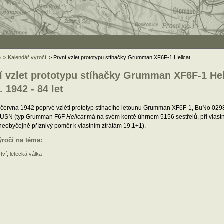
e
>
Kalendář výročí
> První vzlet prototypu stíhačky Grumman XF6F-1 Hellcat
í vzlet prototypu stíhačky Grumman XF6F-1 Hel
. 1942 - 84 let
 června 1942 poprvé vzlétl prototyp stíhacího letounu Grumman XF6F-1, BuNo 0298
i USN (typ Grumman F6F
Hellcat
má na svém kontě úhrnem 5156 sestřelů, při vlastn
neobyčejně příznivý poměr k vlastním ztrátám 19,1÷1).
ýročí na téma:
tví, letecká válka