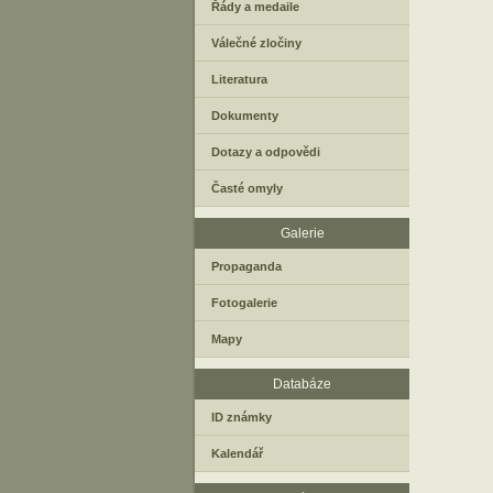
Řády a medaile
Válečné zločiny
Literatura
Dokumenty
Dotazy a odpovědi
Časté omyly
Galerie
Propaganda
Fotogalerie
Mapy
Databáze
ID známky
Kalendář