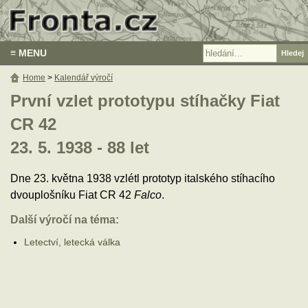
≡ MENU
Home
>
Kalendář výročí
První vzlet prototypu stíhačky Fiat
CR 42
23. 5. 1938 - 88 let
Dne 23. května 1938 vzlétl prototyp italského stíhacího
dvouplošníku Fiat CR 42
Falco
.
Další výročí na téma:
Letectví, letecká válka