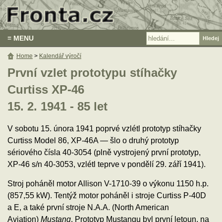
≡ MENU
Home
>
Kalendář výročí
První vzlet prototypu stíhačky
Curtiss XP-46
15. 2. 1941 - 85 let
V sobotu 15. února 1941 poprvé vzlétl prototyp stíhačky
Curtiss Model 86, XP-46A — šlo o druhý prototyp
sériového čísla 40-3054 (plně vystrojený první prototyp,
XP-46 s/n 40-3053, vzlétl teprve v pondělí 29. září 1941).
Stroj poháněl motor Allison V-1710-39 o výkonu 1150 h.p.
(857,55 kW). Tentýž motor poháněl i stroje Curtiss P-40D
a E, a také první stroje N.A.A. (North American
Aviation)
Mustang
. Prototyp Mustangu byl první letoun, na