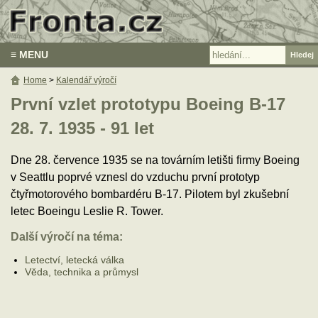
≡ MENU
Home
>
Kalendář výročí
První vzlet prototypu Boeing B-17
28. 7. 1935 - 91 let
Dne 28. července 1935 se na továrním letišti firmy Boeing
v Seattlu poprvé vznesl do vzduchu první prototyp
čtyřmotorového bombardéru B-17. Pilotem byl zkušební
letec Boeingu Leslie R. Tower.
Další výročí na téma:
Letectví, letecká válka
Věda, technika a průmysl