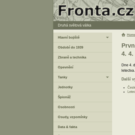
Druhá světová válka
Hom
Hlavní bojiště
Prvn
Období do 1939
4. 4.
Zbraně a technika
Dne 4. 
Opevnění
letectva.
Tanky
Další v
Jednotky
Česk
Letec
Špionáž
Osobnosti
Osudy, vzpomínky
Data & fakta