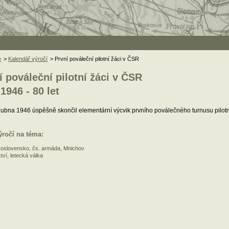
e
>
Kalendář výročí
> První pováleční pilotní žáci v ČSR
í pováleční pilotní žáci v ČSR
 1946 - 80 let
dubna 1946 úspěšně skončil elementární výcvik prvního poválečného turnusu pilo
ýročí na téma:
oslovensko, čs. armáda, Mnichov
tví, letecká válka