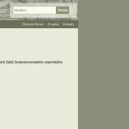
Diskuzní forum
O webu
Kontakt
tních žáků československého vojenského