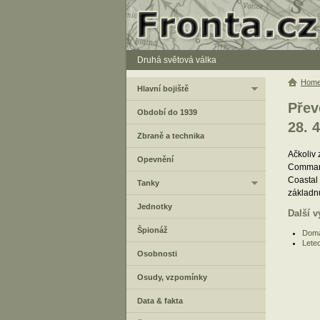
Druhá světová válka
Hom
Hlavní bojiště
Přev
Období do 1939
28. 4
Zbraně a technika
Ačkoliv 
Opevnění
Command
Coastal
Tanky
základn
Jednotky
Další v
Špionáž
Domá
Letec
Osobnosti
Osudy, vzpomínky
Data & fakta