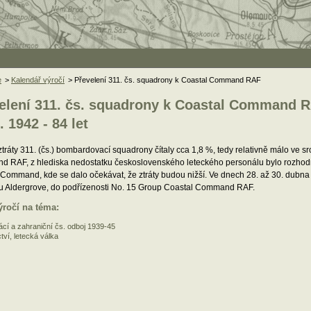
e
>
Kalendář výročí
> Převelení 311. čs. squadrony k Coastal Command RAF
elení 311. čs. squadrony k Coastal Command 
. 1942 - 84 let
ztráty 311. (čs.) bombardovací squadrony čítaly cca 1,8 %, tedy relativně málo ve
 RAF, z hlediska nedostatku československého leteckého personálu bylo rozhodnu
 Command, kde se dalo očekávat, že ztráty budou nižší. Ve dnech 28. až 30. dubna
u Aldergrove, do podřízenosti No. 15 Group Coastal Command RAF.
ýročí na téma:
cí a zahraniční čs. odboj 1939-45
tví, letecká válka