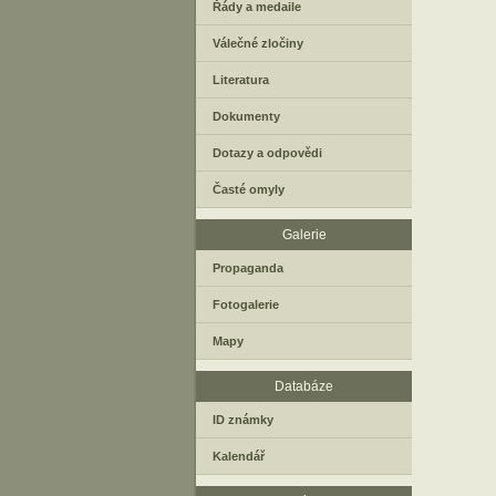
Řády a medaile
Válečné zločiny
Literatura
Dokumenty
Dotazy a odpovědi
Časté omyly
Galerie
Propaganda
Fotogalerie
Mapy
Databáze
ID známky
Kalendář