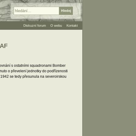
Diskuzní forum
O webu
Kontakt
RAF
 srovnání s ostatními squadronami Bomber
to o převelení jednotky do podřízenosti
 1942 se tedy přesunula na severoirskou