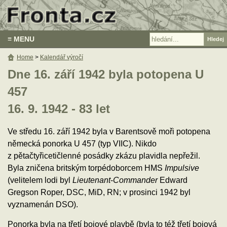
≡ MENU
Home
>
Kalendář výročí
Dne 16. září 1942 byla potopena U
457
16. 9. 1942 - 83 let
Ve středu 16. září 1942 byla v Barentsově moři potopena
německá ponorka U 457 (typ VIIC). Nikdo
z pětačtyřicetičlenné posádky zkázu plavidla nepřežil.
Byla zničena britským torpédoborcem HMS
Impulsive
(velitelem lodi byl
Lieutenant
-
Commander
Edward
Gregson Roper, DSC, MiD, RN; v prosinci 1942 byl
vyznamenán DSO).
Ponorka byla na třetí bojové plavbě (byla to též třetí bojová