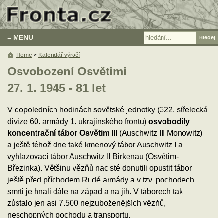
≡ MENU
Home
>
Kalendář výročí
Osvobození Osvětimi
27. 1. 1945 - 81 let
V dopoledních hodinách sovětské jednotky (322. střelecká
divize 60. armády 1. ukrajinského frontu)
osvobodily
koncentrační tábor Osvětim III
(Auschwitz III Monowitz)
a ještě téhož dne také kmenový tábor Auschwitz I a
vyhlazovací tábor Auschwitz II Birkenau (Osvětim-
Březinka). Většinu vězňů nacisté donutili opustit tábor
ještě před příchodem Rudé armády a v tzv. pochodech
smrti je hnali dále na západ a na jih. V táborech tak
zůstalo jen asi 7.500 nejzuboženějších vězňů,
neschopných pochodu a transportu.