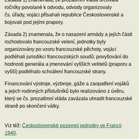
ročníky povolané k odvodu, odvody organizovaly
čs. úřady, vojáci přísahali republice Československé a
bojovali pod jejími prapory.
Zásada 2) znamenala, že o nasazení armády a jejích částí
rozhodovalo francouzské velení, jednotky byly
organizovány po vzoru francouzské pěchoty, vojáci
podléhali jurisdikci francouzských soudů; povyšování do
hodnosti generála a jmenování vyšších velitelů (praporu a
vyšší) podléhalo schválení francouzské strany.
Financování výstroje, výzbroje, gáže a zaopatření vojáků
a jejich rodinných příslušníků bylo realizováno z úvěru,
který se čs. prozatímní vláda zavázala uhradit francouzské
straně po skončení války.
Viz též:
Československé pozemní jednotky ve Francii
1940
.