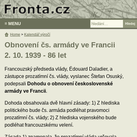
≡ MENU
Home
>
Kalendář výročí
Obnovení čs. armády ve Francii
2. 10. 1939 - 86 let
Francouzský předseda vlády, Édouard Daladier, a
zástupce prozatímní čs. vlády, vyslanec Štefan Osuský,
podepsali
Dohodu o obnovení československé
armády ve Francii
.
Dohoda obsahovala dvě hlavní zásady: 1) Z hlediska
politického bude čs. armáda podléhat pravomoci
prozatímní čs. vlády; 2) Z hlediska vojenského bude
podléhat francouzskému velení.
Zásada 1) znamenala, že prozatímní vláda určovala