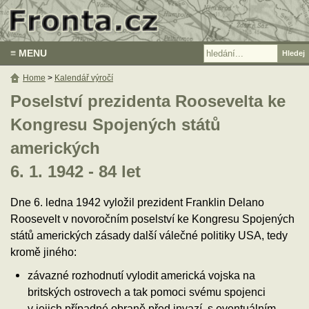
≡ MENU
Home
>
Kalendář výročí
Poselství prezidenta Roosevelta ke
Kongresu Spojených států
amerických
6. 1. 1942 - 84 let
Dne 6. ledna 1942 vyložil prezident Franklin Delano
Roosevelt v novoročním poselství ke Kongresu Spojených
států amerických zásady další válečné politiky USA, tedy
kromě jiného:
závazné rozhodnutí vylodit americká vojska na
britských ostrovech a tak pomoci svému spojenci
v jejich případné obraně před invazí, s eventuálním