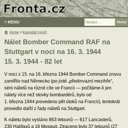
≡ MENU
Home
>
Kalendář výročí
Nálet Bomber Command RAF na
Stuttgart v noci na 16. 3. 1944
15. 3. 1944 - 82 let
V noci z 15. na 16. března 1944 Bomber Command znovu
zamířilo nad Německo (po jisté „předinvazní mezihře“,
sérii náletů na různé cíle ve Francii — počítáme-li jen
nálety více než stovky bombardérů, bylo od
1. března 1944 provedeno pět útoků na Francii), tentokrát
provedlo další z řady náletů na Stuttgart.
K náletu bylo vysláno 863 letounů — 617 Lancasterů,
230 Halifaxů a 16 Mosquit. Ztraceno bylo 37 letounů (27