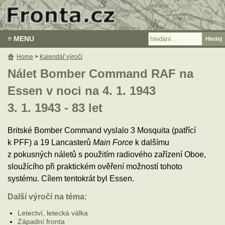
≡ MENU
Home
>
Kalendář výročí
Nálet Bomber Command RAF na
Essen v noci na 4. 1. 1943
3. 1. 1943 - 83 let
Britské Bomber Command vyslalo 3 Mosquita (patřící
k PFF) a 19 Lancasterů
Main Force
k dalšímu
z pokusných náletů s použitím radiového zařízení Oboe,
sloužícího při praktickém ověření možností tohoto
systému. Cílem tentokrát byl Essen.
Další výročí na téma:
Letectví, letecká válka
Západní fronta